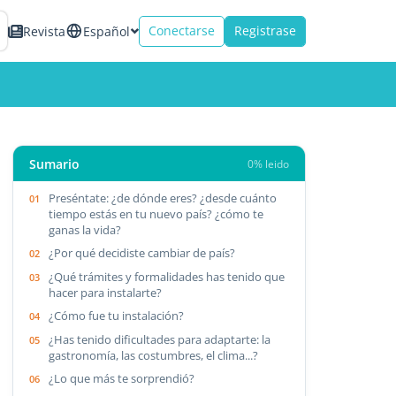
Conectarse
Registrase
Revista
Español
Sumario
0% leido
Preséntate: ¿de dónde eres? ¿desde cuánto
tiempo estás en tu nuevo país? ¿cómo te
ganas la vida?
¿Por qué decidiste cambiar de país?
¿Qué trámites y formalidades has tenido que
hacer para instalarte?
¿Cómo fue tu instalación?
¿Has tenido dificultades para adaptarte: la
gastronomía, las costumbres, el clima...?
¿Lo que más te sorprendió?