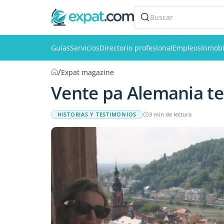
Buscar
Guías
Servicios
Directorio profesional
Empleos
Inmobi
/
Expat magazine
Vente pa Alemania te
HISTORIAS Y TESTIMONIOS
3 min de lectura