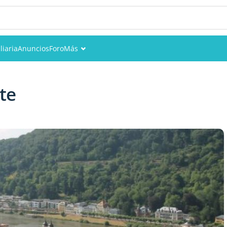
liaria
Anuncios
Foro
Más
Eventos
te
Miembros
Fotos