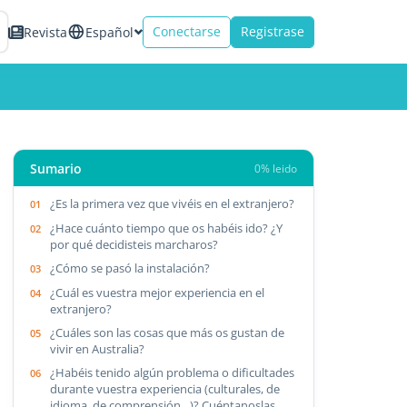
Conectarse
Registrase
Revista
Español
Sumario
0% leido
¿Es la primera vez que vivéis en el extranjero?
¿Hace cuánto tiempo que os habéis ido? ¿Y
por qué decidisteis marcharos?
¿Cómo se pasó la instalación?
¿Cuál es vuestra mejor experiencia en el
extranjero?
¿Cuáles son las cosas que más os gustan de
vivir en Australia?
¿Habéis tenido algún problema o dificultades
durante vuestra experiencia (culturales, de
idioma, de comprensión…)? Cuéntanoslas.