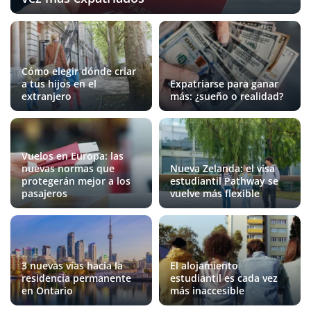
Cómo elegir dónde criar
a tus hijos en el
Expatriarse para ganar
extranjero
más: ¿sueño o realidad?
Vuelos en Europa: las
nuevas normas que
Nueva Zelanda: el visa
protegerán mejor a los
estudiantil Pathway se
pasajeros
vuelve más flexible
3 nuevas vías hacia la
El alojamiento
residencia permanente
estudiantil es cada vez
en Ontario
más inaccesible