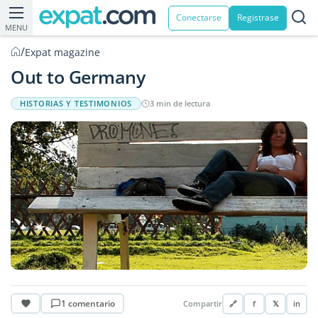
Conectarse
Registrase
MENU
/
Expat magazine
Out to Germany
HISTORIAS Y TESTIMONIOS
3 min de lectura
1 comentario
Compartir
🔗
f
𝕏
in