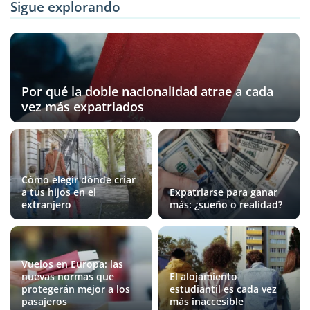
Sigue explorando
Por qué la doble nacionalidad atrae a cada
vez más expatriados
Cómo elegir dónde criar
a tus hijos en el
Expatriarse para ganar
extranjero
más: ¿sueño o realidad?
Vuelos en Europa: las
nuevas normas que
El alojamiento
protegerán mejor a los
estudiantil es cada vez
pasajeros
más inaccesible