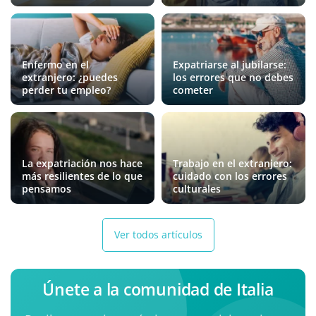
Enfermo en el
Expatriarse al jubilarse:
extranjero: ¿puedes
los errores que no debes
perder tu empleo?
cometer
La expatriación nos hace
Trabajo en el extranjero:
más resilientes de lo que
cuidado con los errores
pensamos
culturales
Ver todos artículos
Únete a la comunidad de Italia