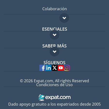
Colaboración
ESENCIALES
Foro para expatriados
SABER MÁS
Guía para expatriados
FAQ
Trabajos en el extranjero
SÍGUENOS
Expertos
© 2026 Expat.com, All rights Reserved
Condiciones de Uso
Dado apoyo gratuito a los expatriados desde 2005