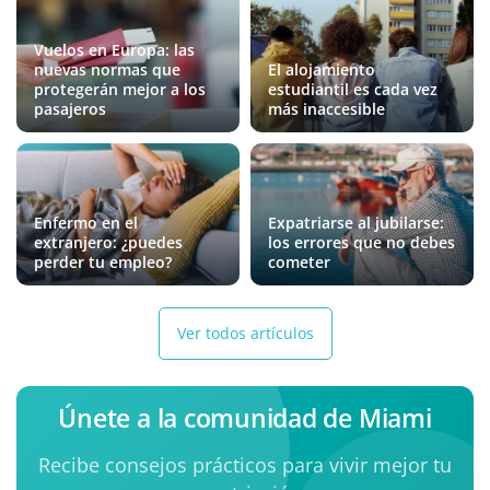
Vuelos en Europa: las
nuevas normas que
El alojamiento
protegerán mejor a los
estudiantil es cada vez
pasajeros
más inaccesible
Enfermo en el
Expatriarse al jubilarse:
extranjero: ¿puedes
los errores que no debes
perder tu empleo?
cometer
Ver todos artículos
Únete a la comunidad de Miami
Recibe consejos prácticos para vivir mejor tu