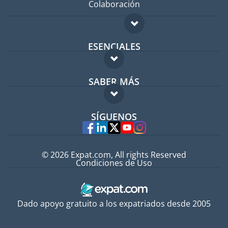
Colaboración
ESENCIALES
Foro para expatriados
SABER MÁS
Guía para expatriados
FAQ
Trabajos en el extranjero
SÍGUENOS
Expertos
© 2026 Expat.com, All rights Reserved
Condiciones de Uso
Dado apoyo gratuito a los expatriados desde 2005