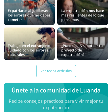
Expatriarse al jubilarse:
La expatriación nos hace
los errores que no debes
más resilientes de lo que
cometer
pensamos
Trabajo en el extranjero:
¿Puede la IA sabotear tu
cuidado con los errores
proyecto de
culturales
expatriación?
Ver todos artículos
Únete a la comunidad de Luanda
Recibe consejos prácticos para vivir mejor tu
expatriación