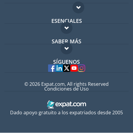
ESENCIALES
Foro para expatriados
SABER MÁS
Guía para expatriados
FAQ
Trabajos en el extranjero
SÍGUENOS
Expertos
© 2026 Expat.com, All rights Reserved
Condiciones de Uso
Dado apoyo gratuito a los expatriados desde 2005