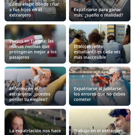
Cómo elegir dónde criar
a tus hijos en el
Expatriarse para ganar
extranjero
más: ¿sueño o realidad?
Vuelos en Europa: las
nuevas normas que
El alojamiento
protegerán mejor a los
estudiantil es cada vez
pasajeros
más inaccesible
Enfermo en el
Expatriarse al jubilarse:
extranjero: ¿puedes
los errores que no debes
perder tu empleo?
cometer
La expatriación nos hace
Trabajo en el extranjero: