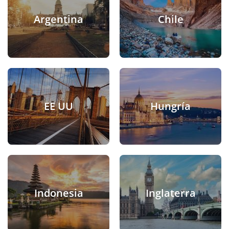
Argentina
Chile
EE UU
Hungría
Indonesia
Inglaterra