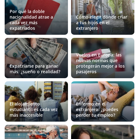
Por qué la doble
nacionalidad atrae a
Cómo elegir dónde criar
cada vez más
a tus hijos en el
expatriados
extranjero
Vuelos en Europa: las
nuevas normas que
Expatriarse para ganar
protegerán mejor a los
más: ¿sueño o realidad?
pasajeros
El alojamiento
Enfermo en el
estudiantil es cada vez
extranjero: ¿puedes
más inaccesible
perder tu empleo?