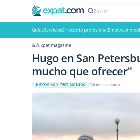
Buscar
Guías
Servicios
Directorio profesional
Empleos
Inmobi
/
Expat magazine
Hugo en San Petersbu
mucho que ofrecer"
HISTORIAS Y TESTIMONIOS
9 min de lectura