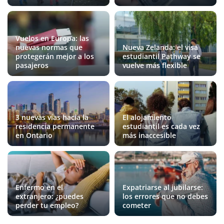
Vuelos en Europa: las
nuevas normas que
Nueva Zelanda: el visa
protegerán mejor a los
estudiantil Pathway se
pasajeros
vuelve más flexible
3 nuevas vías hacia la
El alojamiento
residencia permanente
estudiantil es cada vez
en Ontario
más inaccesible
Enfermo en el
Expatriarse al jubilarse:
extranjero: ¿puedes
los errores que no debes
perder tu empleo?
cometer