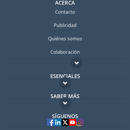
ACERCA
Contacto
Publicidad
Quiénes somos
Colaboración
ESENCIALES
Foro para expatriados
SABER MÁS
Guía para expatriados
FAQ
Trabajos en el extranjero
SÍGUENOS
Expertos