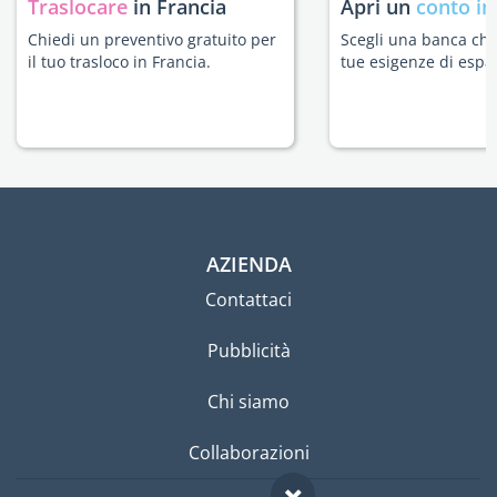
Traslocare
in Francia
Apri un
conto in
Chiedi un preventivo gratuito per
Scegli una banca che 
il tuo trasloco in Francia.
tue esigenze di espat
AZIENDA
Contattaci
Pubblicità
Chi siamo
Collaborazioni