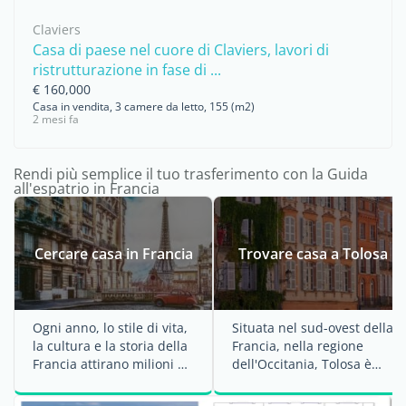
Claviers
Casa di paese nel cuore di Claviers, lavori di
ristrutturazione in fase di ...
€ 160,000
Casa in vendita, 3 camere da letto, 155 (m2)
2 mesi fa
Rendi più semplice il tuo trasferimento con la Guida
all'espatrio in Francia
Cercare casa in Francia
Trovare casa a Tolosa
Ogni anno, lo stile di vita,
Situata nel sud-ovest della
la cultura e la storia della
Francia, nella regione
Francia attirano milioni di
dell'Occitania, Tolosa è
visitatori nel Paese. Molte
conosciuta come "la ...
...