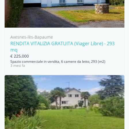
Avesnes-lès-Bapaume
RENDITA VITALIZIA GRATUITA (Viager Libre) - 293
mq
€ 225,000
Spazio commerciale in vendita, 6 camere da letto, 293 (m2)
3 mesi fa