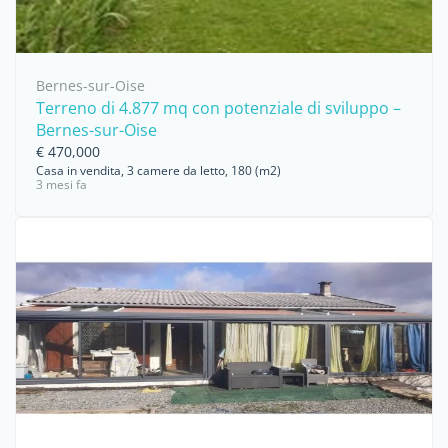
Bernes-sur-Oise
Terreno di 4.877 mq con potenziale di sviluppo –
Bernes-sur-Oise
€ 470,000
Casa in vendita, 3 camere da letto, 180 (m2)
3 mesi fa