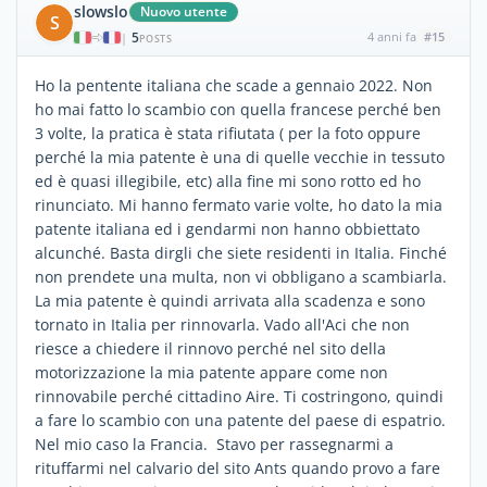
slowslo
Nuovo utente
S
5
4 anni fa
#15
|
POSTS
Ho la pentente italiana che scade a gennaio 2022. Non
ho mai fatto lo scambio con quella francese perché ben
3 volte, la pratica è stata rifiutata ( per la foto oppure
perché la mia patente è una di quelle vecchie in tessuto
ed è quasi illegibile, etc) alla fine mi sono rotto ed ho
rinunciato. Mi hanno fermato varie volte, ho dato la mia
patente italiana ed i gendarmi non hanno obbiettato
alcunché. Basta dirgli che siete residenti in Italia. Finché
non prendete una multa, non vi obbligano a scambiarla.
La mia patente è quindi arrivata alla scadenza e sono
tornato in Italia per rinnovarla. Vado all'Aci che non
riesce a chiedere il rinnovo perché nel sito della
motorizzazione la mia patente appare come non
rinnovabile perché cittadino Aire. Ti costringono, quindi
a fare lo scambio con una patente del paese di espatrio.
Nel mio caso la Francia. Stavo per rassegnarmi a
rituffarmi nel calvario del sito Ants quando provo a fare