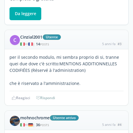
Da leggere
Cinzial2001
Utente
C
14
5 anni fa
#3
|
POSTS
per il secondo modulo, mi sembra proprio di si, tranne
quei due dove c'è scritto:MENTIONS ADDITIONNELLES
CODIFIÉES (Réservé à l'administration)
che è riservato a l'amministrazione.
Reagisci
Rispondi
mohnochrome
Utente attivo
36
5 anni fa
#4
|
POSTS