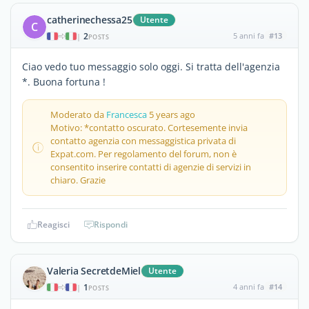
catherinechessa25
Utente
C
2
5 anni fa
#13
|
POSTS
Ciao vedo tuo messaggio solo oggi. Si tratta dell'agenzia
*. Buona fortuna !
Moderato da
Francesca
5 years ago
Motivo: *contatto oscurato. Cortesemente invia
contatto agenzia con messaggistica privata di
Expat.com. Per regolamento del forum, non è
consentito inserire contatti di agenzie di servizi in
chiaro. Grazie
Reagisci
Rispondi
Valeria SecretdeMiel
Utente
1
4 anni fa
#14
|
POSTS