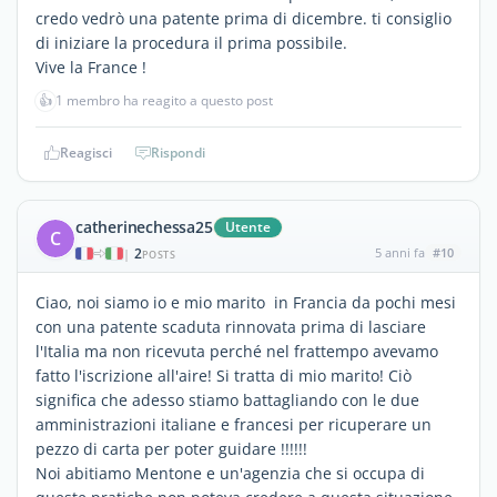
credo vedrò una patente prima di dicembre. ti consiglio
di iniziare la procedura il prima possibile.
Vive la France !
👍
1 membro ha reagito a questo post
Reagisci
Rispondi
catherinechessa25
Utente
C
2
5 anni fa
#10
|
POSTS
Ciao, noi siamo io e mio marito in Francia da pochi mesi
con una patente scaduta rinnovata prima di lasciare
l'Italia ma non ricevuta perché nel frattempo avevamo
fatto l'iscrizione all'aire! Si tratta di mio marito! Ciò
significa che adesso stiamo battagliando con le due
amministrazioni italiane e francesi per ricuperare un
pezzo di carta per poter guidare !!!!!!
Noi abitiamo Mentone e un'agenzia che si occupa di