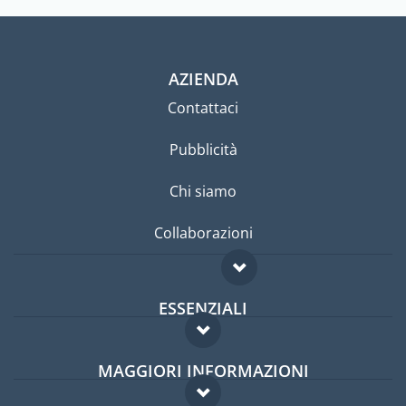
AZIENDA
Contattaci
Pubblicità
Chi siamo
Collaborazioni
ESSENZIALI
Forum per expat
MAGGIORI INFORMAZIONI
Guida per expat
Domande frequenti