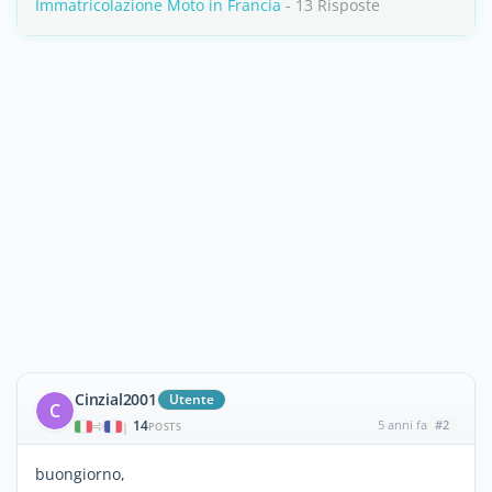
Immatricolazione Moto in Francia
- 13 Risposte
Cinzial2001
Utente
C
14
5 anni fa
#2
|
POSTS
buongiorno,