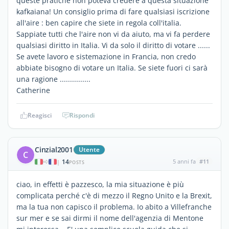
queste pratiche non poteva credere a questa situazione
kafkaiana! Un consiglio prima di fare qualsiasi iscrizione
all'aire : ben capire che siete in regola coll'italia.
Sappiate tutti che l'aire non vi da aiuto, ma vi fa perdere
qualsiasi diritto in Italia. Vi da solo il diritto di votare ......
Se avete lavoro e sistemazione in Francia, non credo
abbiate bisogno di votare un Italia. Se siete fuori ci sarà
una ragione ...............
Catherine
Reagisci
Rispondi
Cinzial2001
Utente
C
14
5 anni fa
#11
|
POSTS
ciao, in effetti è pazzesco, la mia situazione è più
complicata perché c'è di mezzo il Regno Unito e la Brexit,
ma la tua non capisco il problema. Io abito a Villefranche
sur mer e se sai dirmi il nome dell'agenzia di Mentone