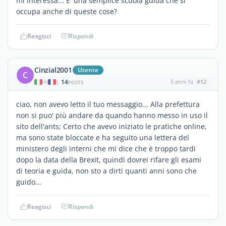
mi interessa... E' una semplice scuola guida che si
occupa anche di queste cose?
Reagisci
Rispondi
Cinzial2001
Utente
C
14
5 anni fa
#12
|
POSTS
ciao, non avevo letto il tuo messaggio... Alla prefettura
non si puo' più andare da quando hanno messo in uso il
sito dell'ants; Certo che avevo iniziato le pratiche online,
ma sono state bloccate e ha seguito una lettera del
ministero degli interni che mi dice che è troppo tardi
dopo la data della Brexit, quindi dovrei rifare gli esami
di teoria e guida, non sto a dirti quanti anni sono che
guido...
Reagisci
Rispondi