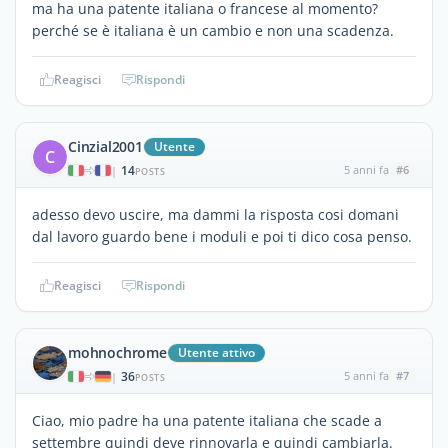
ma ha una patente italiana o francese al momento?
perché se è italiana è un cambio e non una scadenza.
Reagisci
Rispondi
Cinzial2001
Utente
C
14
5 anni fa
#6
|
POSTS
adesso devo uscire, ma dammi la risposta cosi domani
dal lavoro guardo bene i moduli e poi ti dico cosa penso.
Reagisci
Rispondi
mohnochrome
Utente attivo
36
5 anni fa
#7
|
POSTS
Ciao, mio padre ha una patente italiana che scade a
settembre quindi deve rinnovarla e quindi cambiarla.