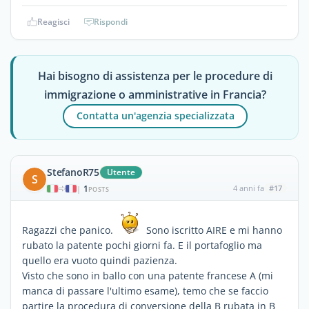
Reagisci
Rispondi
Hai bisogno di assistenza per le procedure di
immigrazione o amministrative in Francia?
Contatta un'agenzia specializzata
StefanoR75
Utente
S
1
4 anni fa
#17
|
POSTS
Ragazzi che panico.
Sono iscritto AIRE e mi hanno
rubato la patente pochi giorni fa. E il portafoglio ma
quello era vuoto quindi pazienza.
Visto che sono in ballo con una patente francese A (mi
manca di passare l'ultimo esame), temo che se faccio
partire la procedura di conversione della B rubata in B