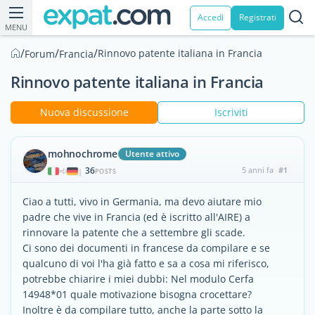
Accedi
Registrati
MENU
/
/
/
Rinnovo patente italiana in Francia
Forum
Francia
Rinnovo patente italiana in Francia
Nuova discussione
Iscriviti
mohnochrome
Utente attivo
36
5 anni fa
#1
|
POSTS
Ciao a tutti, vivo in Germania, ma devo aiutare mio
padre che vive in Francia (ed è iscritto all'AIRE) a
rinnovare la patente che a settembre gli scade.
Ci sono dei documenti in francese da compilare e se
qualcuno di voi l'ha già fatto e sa a cosa mi riferisco,
potrebbe chiarire i miei dubbi: Nel modulo Cerfa
14948*01 quale motivazione bisogna crocettare?
Inoltre è da compilare tutto, anche la parte sotto la