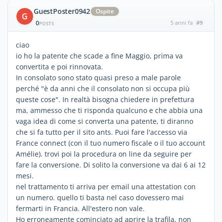
GuestPoster0942
Ospite
G
0
5 anni fa
#9
POSTS
ciao
io ho la patente che scade a fine Maggio, prima va
convertita e poi rinnovata.
In consolato sono stato quasi preso a male parole
perché "è da anni che il consolato non si occupa più
queste cose". In realtà bisogna chiedere in prefettura
ma, ammesso che ti risponda qualcuno e che abbia una
vaga idea di come si converta una patente, ti diranno
che si fa tutto per il sito ants. Puoi fare l'accesso via
France connect (con il tuo numero fiscale o il tuo account
Amélie). trovi poi la procedura on line da seguire per
fare la conversione. Di solito la conversione va dai 6 ai 12
mesi.
nel trattamento ti arriva per email una attestation con
un numero. quello ti basta nel caso dovessero mai
fermarti in Francia. All'estero non vale.
Ho erroneamente cominciato ad aprire la trafila, non