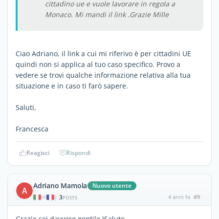
cittadino ue e vuole lavorare in regola a
Monaco. Mi mandi il link .Grazie Mille
Ciao Adriano, il link a cui mi riferivo è per cittadini UE
quindi non si applica al tuo caso specifico. Provo a
vedere se trovi qualche informazione relativa alla tua
situazione e in caso ti farò sapere.
Saluti,
Francesca
Reagisci
Rispondi
Adriano Mamola
Nuovo utente
A
3
4 anni fa
#9
|
POSTS
Grazie sei davvero gentile !Saluto....