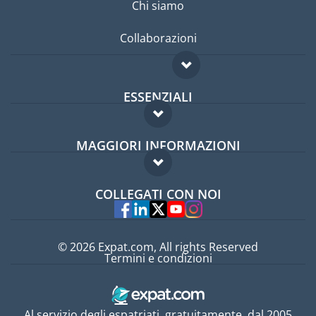
Chi siamo
Collaborazioni
ESSENZIALI
Forum per expat
MAGGIORI INFORMAZIONI
Guida per expat
Domande frequenti
Lavori all'estero
COLLEGATI CON NOI
Esperti
© 2026 Expat.com, All rights Reserved
Termini e condizioni
Al servizio degli espatriati, gratuitamente, dal 2005