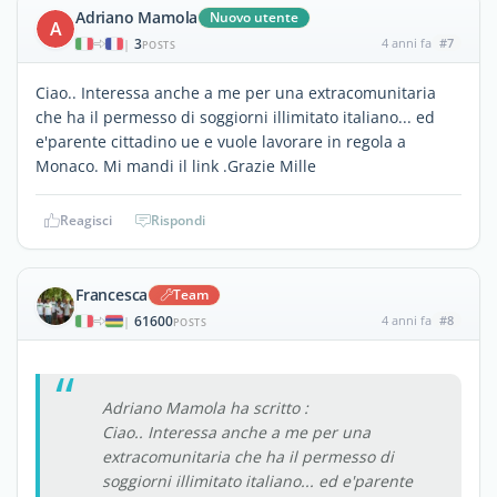
Adriano Mamola
Nuovo utente
A
3
4 anni fa
#7
|
POSTS
Ciao.. Interessa anche a me per una extracomunitaria
che ha il permesso di soggiorni illimitato italiano... ed
e'parente cittadino ue e vuole lavorare in regola a
Monaco. Mi mandi il link .Grazie Mille
Reagisci
Rispondi
Francesca
Team
61600
4 anni fa
#8
|
POSTS
Adriano Mamola ha scritto :
Ciao.. Interessa anche a me per una
extracomunitaria che ha il permesso di
soggiorni illimitato italiano... ed e'parente