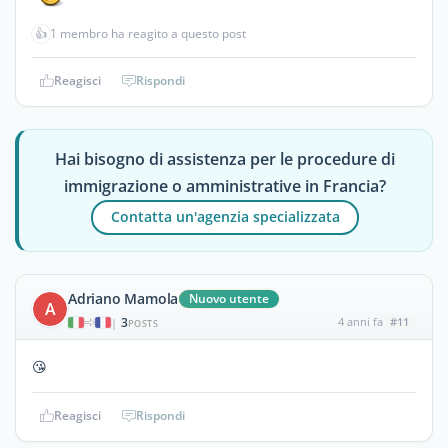
👍
1 membro ha reagito a questo post
Reagisci
Rispondi
Hai bisogno di assistenza per le procedure di
immigrazione o amministrative in Francia?
Contatta un'agenzia specializzata
Adriano Mamola
Nuovo utente
A
3
4 anni fa
#11
|
POSTS
😘
Reagisci
Rispondi