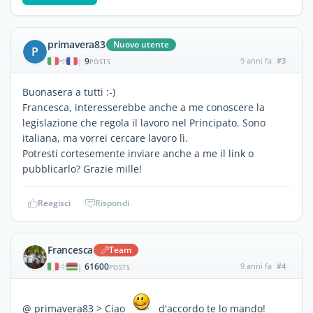
primavera83
Nuovo utente
P
9
9 anni fa
#3
|
POSTS
Buonasera a tutti :-)
Francesca, interesserebbe anche a me conoscere la
legislazione che regola il lavoro nel Principato. Sono
italiana, ma vorrei cercare lavoro lì.
Potresti cortesemente inviare anche a me il link o
pubblicarlo? Grazie mille!
Reagisci
Rispondi
Francesca
Team
61600
9 anni fa
#4
|
POSTS
@ primavera83 > Ciao
d'accordo te lo mando!