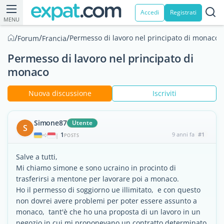
Accedi
Registrati
MENU
/
/
/
Permesso di lavoro nel principato di monaco
Forum
Francia
Permesso di lavoro nel principato di
monaco
Nuova discussione
Iscriviti
Simone87
Utente
S
1
9 anni fa
#1
|
POSTS
Salve a tutti,
Mi chiamo simone e sono ucraino in procinto di
trasferirsi a mentone per lavorare poi a monaco.
Ho il permesso di soggiorno ue illimitato, e con questo
non dovrei avere problemi per poter essere assunto a
monaco, tant'è che ho una proposta di un lavoro in un
negozio in cui mi proponevano un contratto determinato