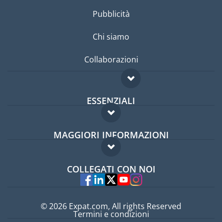
Pubblicità
Chi siamo
Collaborazioni
ESSENZIALI
Forum per expat
MAGGIORI INFORMAZIONI
Guida per expat
Domande frequenti
Lavori all'estero
COLLEGATI CON NOI
Esperti
© 2026 Expat.com, All rights Reserved
Termini e condizioni