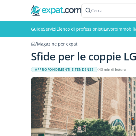
Cerca
Guide
Servizi
Elenco di professionisti
Lavoro
Immobili
/
Magazine per expat
Sfide per le coppie 
APPROFONDIMENTI E TENDENZE
3 min di lettura