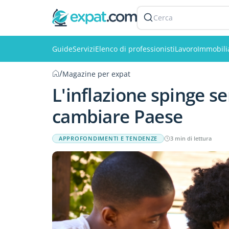
Cerca
Guide
Servizi
Elenco di professionisti
Lavoro
Immobili
/
Magazine per expat
L'inflazione spinge s
cambiare Paese
APPROFONDIMENTI E TENDENZE
3 min di lettura