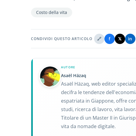
Costo della vita
🔗
f
𝕏
in
CONDIVIDI QUESTO ARTICOLO
AUTORE
Asaël Häzaq
Asaël Häzaq, web editor speciali
decifra le tendenze dell'economi
espatriata in Giappone, offre consi
studi, ricerca di lavoro, vita la
Titolare di un Master II in Giuri
vita da nomade digitale.