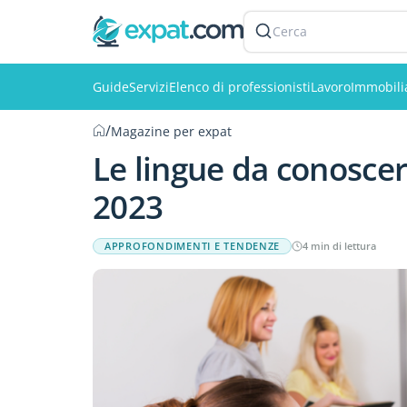
Cerca
Guide
Servizi
Elenco di professionisti
Lavoro
Immobili
/
Magazine per expat
Le lingue da conoscer
2023
APPROFONDIMENTI E TENDENZE
4 min di lettura