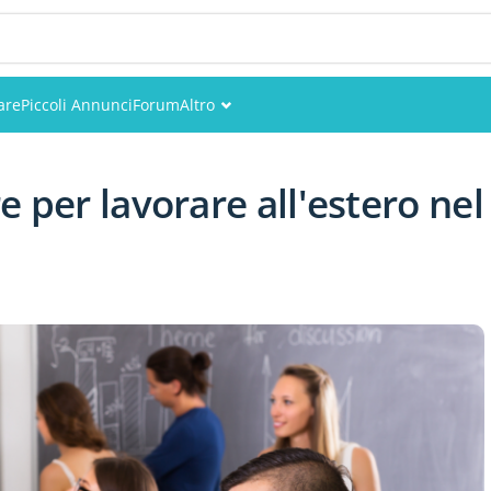
are
Piccoli Annunci
Forum
Altro
Eventi
e per lavorare all'estero nel
Utenti
Foto