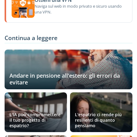
Ottieni una VPN
Naviga sul web in modo privato e sicuro usando
una VPN.
Continua a leggere
Andare in pensione all'estero: gli errori da
evitare
L'IA può compromettere
L'espatrio ci rende più
il tuo progetto di
resilienti di quanto
espatrio?
pensiamo