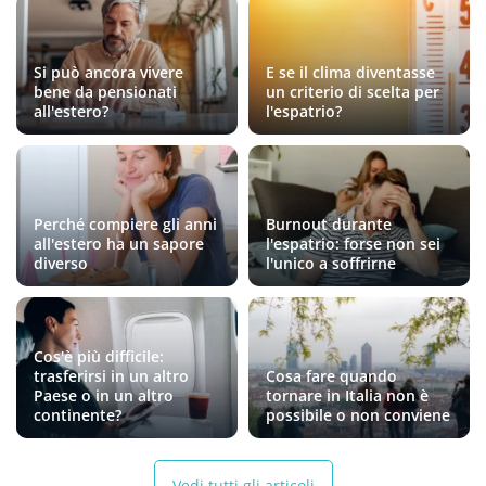
Si può ancora vivere
E se il clima diventasse
bene da pensionati
un criterio di scelta per
all'estero?
l'espatrio?
Perché compiere gli anni
Burnout durante
all'estero ha un sapore
l'espatrio: forse non sei
diverso
l'unico a soffrirne
Cos'è più difficile:
trasferirsi in un altro
Cosa fare quando
Paese o in un altro
tornare in Italia non è
continente?
possibile o non conviene
Vedi tutti gli articoli