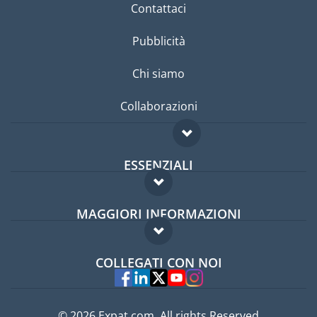
Contattaci
Pubblicità
Chi siamo
Collaborazioni
ESSENZIALI
Forum per expat
MAGGIORI INFORMAZIONI
Guida per expat
Domande frequenti
Lavori all'estero
COLLEGATI CON NOI
Esperti
© 2026 Expat.com, All rights Reserved