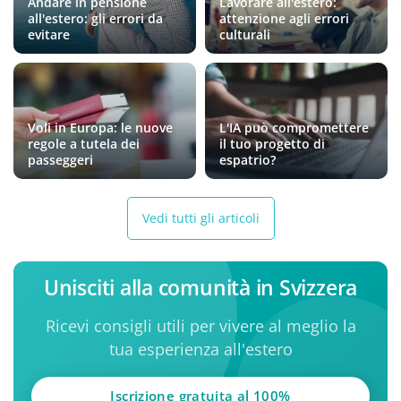
Andare in pensione
Lavorare all'estero:
all'estero: gli errori da
attenzione agli errori
evitare
culturali
Voli in Europa: le nuove
L'IA può compromettere
regole a tutela dei
il tuo progetto di
passeggeri
espatrio?
Vedi tutti gli articoli
Unisciti alla comunità in Svizzera
Ricevi consigli utili per vivere al meglio la
tua esperienza all'estero
Iscrizione gratuita al 100%