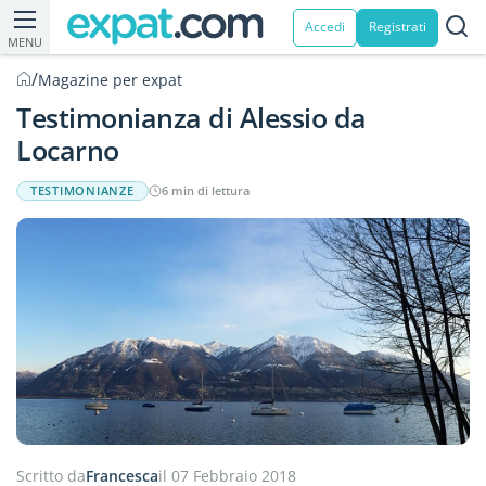
Accedi
Registrati
MENU
/
Magazine per expat
Testimonianza di Alessio da
Locarno
TESTIMONIANZE
6 min di lettura
Scritto da
Francesca
il 07 Febbraio 2018