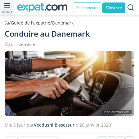
Se connecter
S'inscrire
MENU
/
/
Guide de l'expatrié
Danemark
Conduire au Danemark
3 min de lecture
© Shutterstock.com
Mis à jour par
Veedushi Bissessur
le 20 Janvier 2020