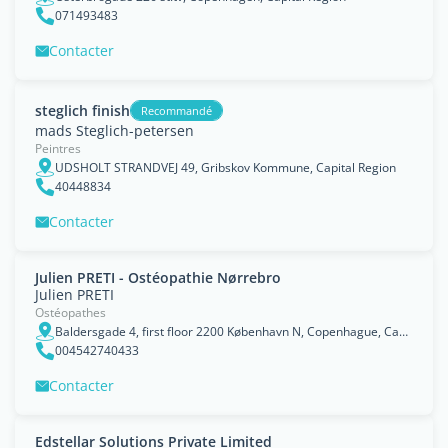
071493483
Contacter
steglich finish
Recommandé
mads Steglich-petersen
Peintres
UDSHOLT STRANDVEJ 49, Gribskov Kommune, Capital Region
40448834
Contacter
Julien PRETI - Ostéopathie Nørrebro
Julien PRETI
Ostéopathes
Baldersgade 4, first floor 2200 København N, Copenhague, Capital Region
004542740433
Contacter
Edstellar Solutions Private Limited