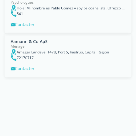
Psychologues
Hola! Mí nombre es Pablo Gómez y soy psicoanalista. Ofrezco mi consulta on-line para expatriados de habla hispana que residan en Canadá. Si tienes interés no dudes en consultarme, Copenhague, Capital Region
541
Contacter
Aamann & Co ApS
Ménage
Amager Landevej 147B, Port 5, Kastrup, Capital Region
72170717
Contacter