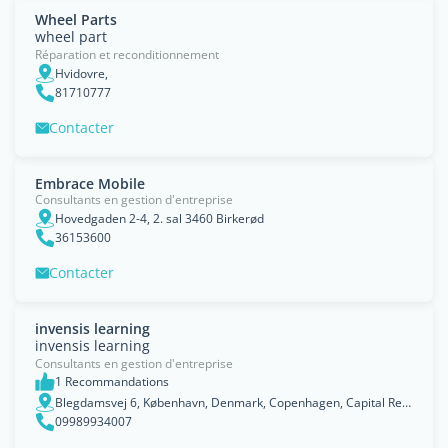
Wheel Parts
wheel part
Réparation et reconditionnement
Hvidovre,
81710777
Contacter
Embrace Mobile
Consultants en gestion d'entreprise
Hovedgaden 2-4, 2. sal 3460 Birkerød
36153600
Contacter
invensis learning
invensis learning
Consultants en gestion d'entreprise
1 Recommandations
Blegdamsvej 6, København, Denmark, Copenhagen, Capital Region
09989934007