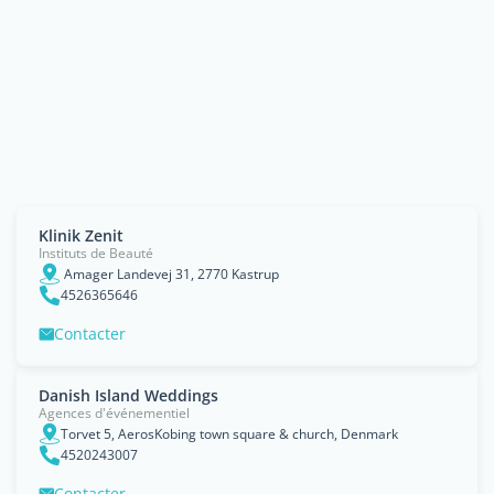
Klinik Zenit
Instituts de Beauté
Amager Landevej 31, 2770 Kastrup
4526365646
Contacter
Danish Island Weddings
Agences d'événementiel
Torvet 5, AerosKobing town square & church, Denmark
4520243007
Contacter