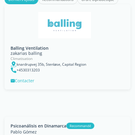
Balling Ventilation
zakarias balling
Climatisation
knardrupvej 35b, Stenløse, Capital Region
+4530313203
Contacter
Psicoanálisis en Dinamarca
Recommandé
Pablo Gómez