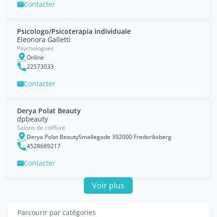
Contacter
Psicologo/Psicoterapia individuale
Eleonora Galletti
Psychologues
Online
22573033
Contacter
Derya Polat Beauty
dpbeauty
Salons de coiffure
Derya Polat BeautySmallegade 392000 Frederiksberg
4528689217
Contacter
Voir plus
Parcourir par catégories