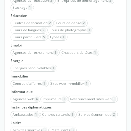
Agences de relocation
2
Entreprises de déménagement
2
Stockage
1
Education
Centres de formation
2
Cours de danse
2
Cours de langues
2
Cours de photographie
1
Cours particuliers
5
Lycées
1
Emploi
Agences de recrutement
1
Chasseurs de têtes
1
Energie
Energies renouvelables
1
Immobilier
Centres d'affaires
1
Sites web immobilier
1
Informatique
Agences web
4
Imprimeurs
1
Référencement sites web
1
Instances diplomatiques
Ambassades
1
Centres culturels
1
Service économique
2
Loisirs
Activités sportives
3
Restaurants
3