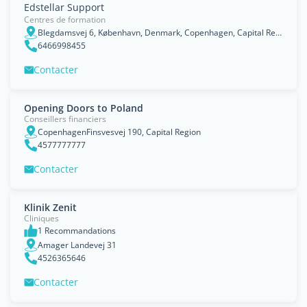
Edstellar Support
Centres de formation
Blegdamsvej 6, København, Denmark, Copenhagen, Capital Region
6466998455
Contacter
Opening Doors to Poland
Conseillers financiers
CopenhagenFinsvesvej 190, Capital Region
4577777777
Contacter
Klinik Zenit
Cliniques
1 Recommandations
Amager Landevej 31
4526365646
Contacter