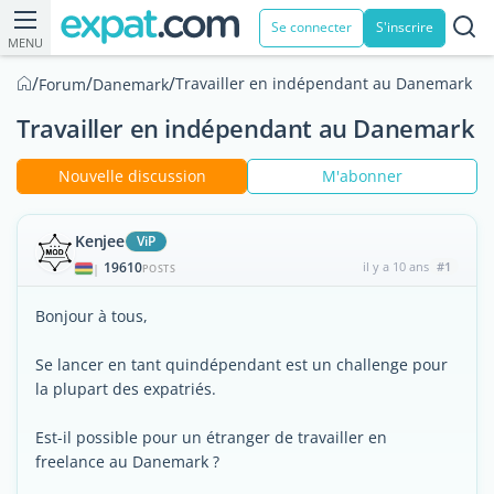
Se connecter
S'inscrire
MENU
/
/
/
Travailler en indépendant au Danemark
Forum
Danemark
Travailler en indépendant au Danemark
Nouvelle discussion
M'abonner
Kenjee
ViP
19610
il y a 10 ans
#1
|
POSTS
Bonjour à tous,
Se lancer en tant quindépendant est un challenge pour
la plupart des expatriés.
Est-il possible pour un étranger de travailler en
freelance au Danemark ?