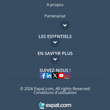
A propos
Partenariat
LES ESSENTIELS
Forum expatriés
EN SAVOIR PLUS
Guides pays
FAQ
Offres d'emploi
SUIVEZ-NOUS !
Experts
© 2026 Expat.com, All rights Reserved
Conditions d'utilisation