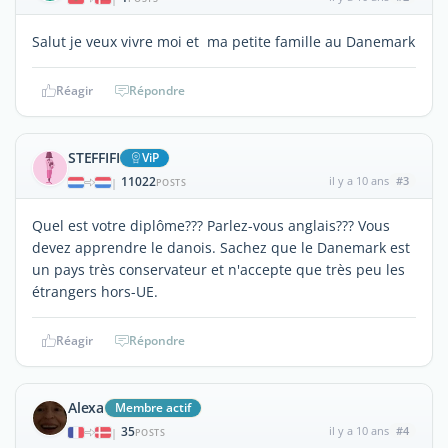
Salut je veux vivre moi et ma petite famille au Danemark
Réagir
Répondre
STEFFIFI
ViP
11022
il y a 10 ans
#3
|
POSTS
Quel est votre diplôme??? Parlez-vous anglais??? Vous
devez apprendre le danois. Sachez que le Danemark est
un pays très conservateur et n'accepte que très peu les
étrangers hors-UE.
Réagir
Répondre
Alexa
Membre actif
35
il y a 10 ans
#4
|
POSTS