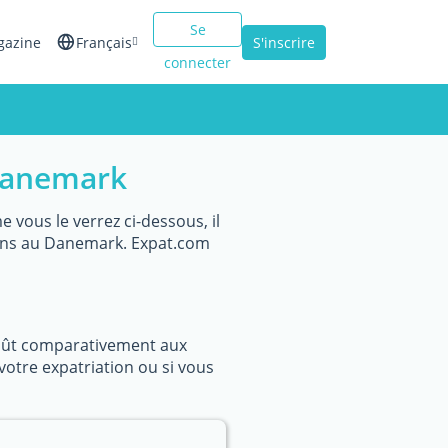
Se
gazine
Français
S'inscrire
connecter
English
Español
 Danemark
Italiano
vous le verrez ci-dessous, il
oins au Danemark. Expat.com
coût comparativement aux
votre expatriation ou si vous