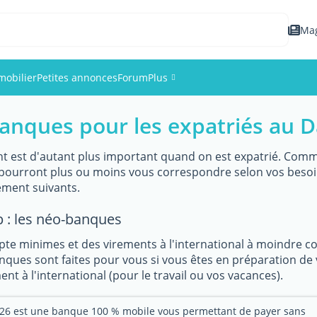
Ma
mobilier
Petites annonces
Forum
Plus
banques pour les expatriés au
Événements
Membres
t est d'autant plus important quand on est expatrié. Comme 
ui pourront plus ou moins vous correspondre selon vos bes
ment suivants.
Photos
 : les néo-banques
pte minimes et des virements à l'international à moindre 
ques sont faites pour vous si vous êtes en préparation de 
nt à l'international (pour le travail ou vos vacances).
26 est une banque 100 % mobile vous permettant de payer sans