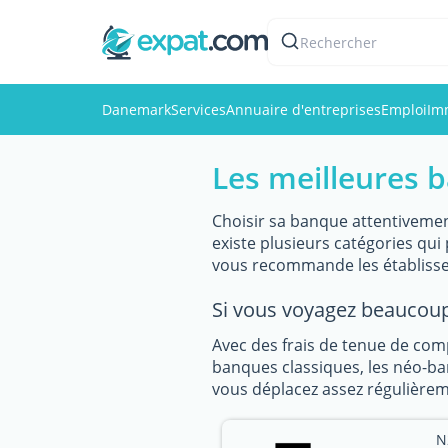
Rechercher
Danemark
Services
Annuaire d'entreprises
Emploi
Im
Les meilleures 
Choisir sa banque attentivemen
existe plusieurs catégories q
vous recommande les établisse
Si vous voyagez beaucoup
Avec des frais de tenue de com
banques classiques, les néo-ban
vous déplacez assez régulièreme
N