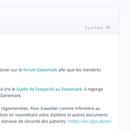
#2
il y a 3 ans
ssion sur le
forum Danemark
afin que les membres
 lire le
Guide de l'expatrié au Danemark
, il regorge
au Danemark.
t réglementées. Pour travailler comme infirmière au
ion en soumettant votre diplôme et autres documents
é danoise de sécurité des patients :
https://en.stps.dk/en/