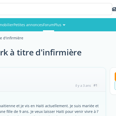
mobilier
Petites annonces
Forum
Plus
Événements
e d'infirmière
Membres
 à titre d'infirmière
Photos
#1
il y a 3 ans
haitienne et je vis en Haiti actuellement. Je suis mariée et
fille de 9 ans. Je veux laisser Haiti pour venir vivre à l'