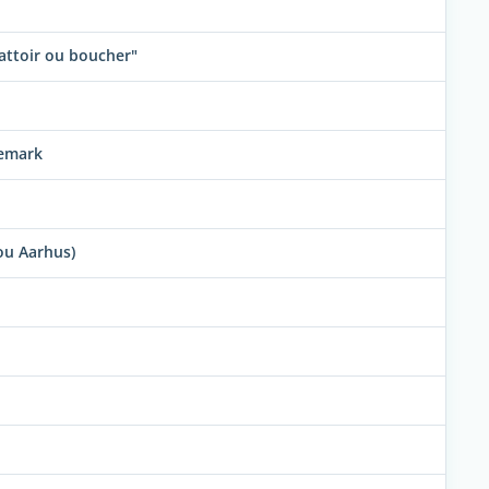
attoir ou boucher"
nemark
ou Aarhus)