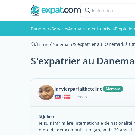
Rechercher
Danemark
Services
Annuaire d'entreprises
Emploi
Im
/
/
/
S'expatrier au Danemark à titr
Forum
Danemark
S'expatrier au Danemark
janvierparfaitketeline
Membre
1
|
POSTS
@Julien
Je suis infrimière internationale de nationalité 
mère de deux enfants: un garçon de 20 ans et une 