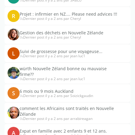
Dernier post il y a 2 ans par SABLU
Projet : infirmier en NZ.... Please need advices !!!
R
Dernier post il y a 2 ans par Cheryl
Gestion des déchets en Nouvelle Zélande
Dernier post il y a 2 ans par Cheryl
Suivi de grossesse pour une voyageuse...
L
Dernier post il y a 2 ans par jean luc1
würth Nouvelle Zéland bonne ou mauvaise
firme??
Dernier post il y a 2 ans par jean luc1
6 mois ou 9 mois Auckland
S
Dernier post il y a 2 ans par Soizickgaudin
comment les Africains sont traités en Nouvelle
Zélande
Dernier post il y a 2 ans par arrabireagan
Expat en famille avec 2 enfants 9 et 12 ans.
A