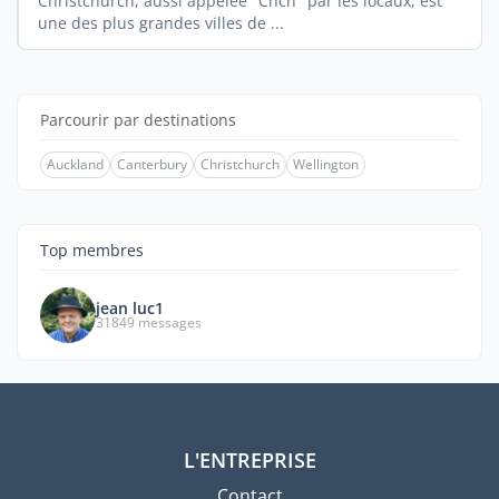
Christchurch, aussi appelée "Chch" par les locaux, est
une des plus grandes villes de ...
Parcourir par destinations
Auckland
Canterbury
Christchurch
Wellington
Top membres
jean luc1
31849 messages
L'ENTREPRISE
Contact