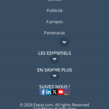
Publicité
A propos
Partenariat
LES ESSENTIELS
Forum expatriés
EN SAVOIR PLUS
Guides pays
FAQ
Offres d'emploi
SUIVEZ-NOUS !
Experts
© 2026 Expat.com, All rights Reserved
Conditions d'utilisation