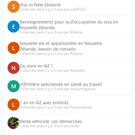
Visa to New Zealand
S
Dernier post il y a 3 ans par saifi8223
Renseignements pour la d'occupation du visa en
E
Nouvelle Zélande
Dernier post il y a 3 ans par Bhavna
Nouvelle vie et opportunités en Nouvelle
L
Zélande, besoin de conseils
Dernier post il y a 3 ans par Bhavna
Ou vivre en NZ ?
N
Dernier post il y a 3 ans par Kiwineko
infirmière spécialisée en santé au travail
M
Dernier post il y a 3 ans par miryamnganou
1 an en NZ avec enfants
L
Dernier post il y a 3 ans par Parcy-money
Vente véhicule: Les démarches
Dernier post il y a 3 ans par biche