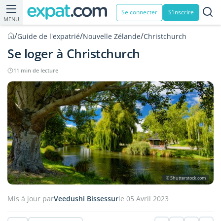
Se connecter
S'inscrire
MENU
/
/
/
Guide de l'expatrié
Nouvelle Zélande
Christchurch
Se loger à Christchurch
11 min de lecture
© Shutterstock.com
Mis à jour par
Veedushi Bissessur
le 05 Avril 2023