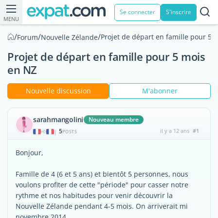
Se connecter
S'inscrire
MENU
/
/
/
Projet de départ en famille pour 5 
Forum
Nouvelle Zélande
Projet de départ en famille pour 5 mois
en NZ
Nouvelle discussion
M'abonner
sarahmangolini
Nouveau membre
5
il y a 12 ans
#1
|
POSTS
Bonjour,
Famille de 4 (6 et 5 ans) et bientôt 5 personnes, nous
voulons profiter de cette "période" pour casser notre
rythme et nos habitudes pour venir découvrir la
Nouvelle Zélande pendant 4-5 mois. On arriverait mi
novembre 2014.