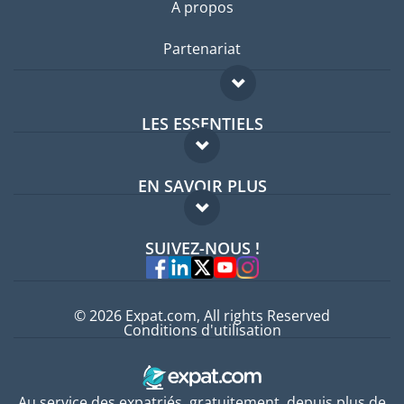
A propos
Partenariat
LES ESSENTIELS
Forum expatriés
EN SAVOIR PLUS
Guides pays
FAQ
Offres d'emploi
SUIVEZ-NOUS !
Experts
© 2026 Expat.com, All rights Reserved
Conditions d'utilisation
Au service des expatriés, gratuitement, depuis plus de