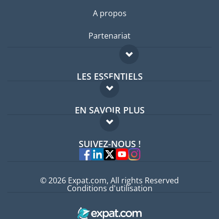
A propos
Partenariat
LES ESSENTIELS
Forum expatriés
EN SAVOIR PLUS
Guides pays
FAQ
Offres d'emploi
SUIVEZ-NOUS !
Experts
© 2026 Expat.com, All rights Reserved
Conditions d'utilisation