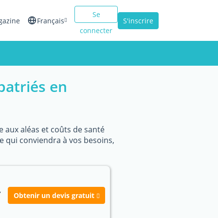
Se
gazine
Français
S'inscrire
connecter
English
Español
patriés en
Italiano
ce aux aléas et coûts de santé
re qui conviendra à vos besoins,
,
Obtenir un devis gratuit