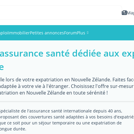
Ma
ploi
Immobilier
Petites annonces
Forum
Plus
assurance santé dédiée aux ex
Événements
e
Membres
le lors de votre expatriation en Nouvelle Zélande. Faites fa
Photos
aptée à votre vie à l'étranger. Choisissez l'offre sur-mesu
atriation en Nouvelle Zélande en toute sérénité !
Spécialiste de l'assurance santé internationale depuis 40 ans,
proposant des couvertures santé adaptées à vos besoins d'expatrié
que ce soit pour un séjour temporaire ou une expatriation de
longue durée.