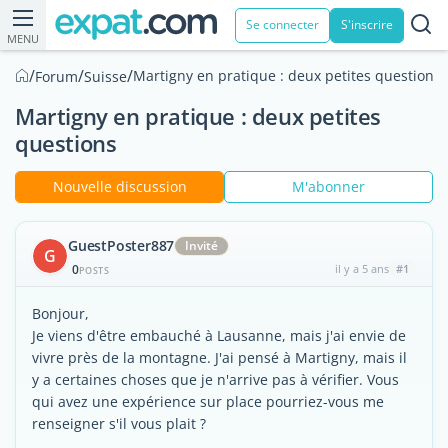
Se connecter
S'inscrire
MENU
/
/
/
Martigny en pratique : deux petites questions
Forum
Suisse
Martigny en pratique : deux petites
questions
Nouvelle discussion
M'abonner
GuestPoster887
Invité
G
0
il y a 5 ans
#1
POSTS
Bonjour,
Je viens d'être embauché à Lausanne, mais j'ai envie de
vivre près de la montagne. J'ai pensé à Martigny, mais il
y a certaines choses que je n'arrive pas à vérifier. Vous
qui avez une expérience sur place pourriez-vous me
renseigner s'il vous plait ?