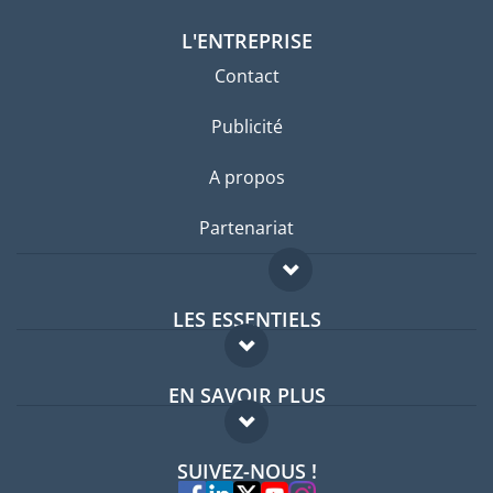
L'ENTREPRISE
Contact
Publicité
A propos
Partenariat
LES ESSENTIELS
Forum expatriés
EN SAVOIR PLUS
Guides pays
FAQ
Offres d'emploi
SUIVEZ-NOUS !
Experts