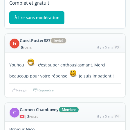
Complet et gratuit
À lire sans modération
GuestPoster887
Invité
G
0
il y a 5 ans
#3
POSTS
Youhou
c'est super enthousiasmant. Merci
beaucoup pour votre réponse
Je suis impatient !
Réagir
Répondre
Carmen Chambovey
Membre
C
2
il y a 5 ans
#4
|
POSTS
Bonjour Nico,