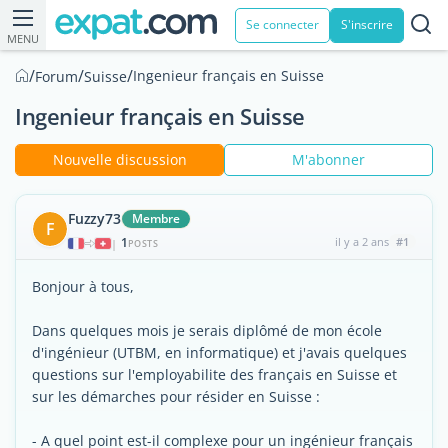
Se connecter
S'inscrire
MENU
/
/
/
Ingenieur français en Suisse
Forum
Suisse
Ingenieur français en Suisse
Nouvelle discussion
M'abonner
Fuzzy73
Membre
F
1
il y a 2 ans
#1
|
POSTS
Bonjour à tous,
Dans quelques mois je serais diplômé de mon école
d'ingénieur (UTBM, en informatique) et j'avais quelques
questions sur l'employabilite des français en Suisse et
sur les démarches pour résider en Suisse :
- A quel point est-il complexe pour un ingénieur français