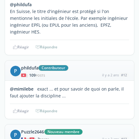
@phildufa
En Suisse, le titre d'ingénieur est protégé si l'on
mentionne les initiales de l'école. Par exemple ingénieur
ingénieur EPFL (ou EPUL pour les anciens), EPFZ,
ingénieur HES.
Réagir
Répondre
phildufa
Contributeur
P
109
il y a 2 ans
#12
|
POSTS
@mimilebe
exact ... et pour savoir de quoi on parle, il
faut ajouter la discipline ...
Réagir
Répondre
Puzzle2646
Nouveau membre
P
il y a 2 ans
#13