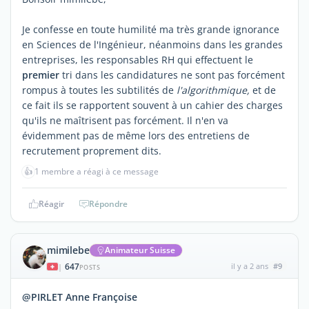
Je confesse en toute humilité ma très grande ignorance
en Sciences de l'Ingénieur, néanmoins dans les grandes
entreprises, les responsables RH qui effectuent le
premier
tri dans les candidatures ne sont pas forcément
rompus à toutes les subtilités de
l'algorithmique,
et de
ce fait ils se rapportent souvent à un cahier des charges
qu'ils ne maîtrisent pas forcément. Il n'en va
évidemment pas de même lors des entretiens de
recrutement proprement dits.
👍
1 membre a réagi à ce message
Réagir
Répondre
mimilebe
Animateur Suisse
647
il y a 2 ans
#9
|
POSTS
@PIRLET Anne Françoise