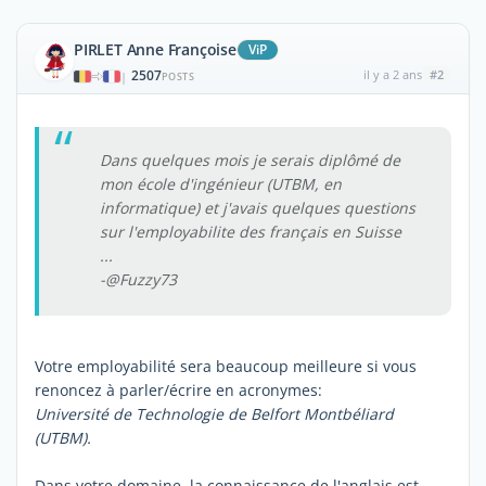
PIRLET Anne Françoise
ViP
2507
il y a 2 ans
#2
|
POSTS
Dans quelques mois je serais diplômé de
mon école d'ingénieur (UTBM, en
informatique) et j'avais quelques questions
sur l'employabilite des français en Suisse
...
-@Fuzzy73
Votre employabilité sera beaucoup meilleure si vous
renoncez à parler/écrire en acronymes:
Université de Technologie de Belfort Montbéliard
(UTBM).
Dans votre domaine, la connaissance de l'anglais est