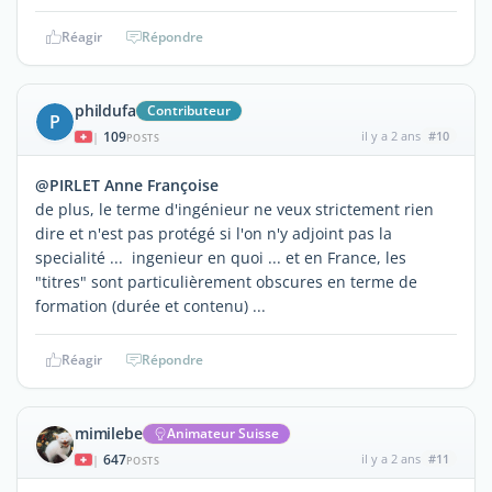
Réagir
Répondre
phildufa
Contributeur
P
109
il y a 2 ans
#10
|
POSTS
@PIRLET Anne Françoise
de plus, le terme d'ingénieur ne veux strictement rien
dire et n'est pas protégé si l'on n'y adjoint pas la
specialité ... ingenieur en quoi ... et en France, les
"titres" sont particulièrement obscures en terme de
formation (durée et contenu) ...
Réagir
Répondre
mimilebe
Animateur Suisse
647
il y a 2 ans
#11
|
POSTS