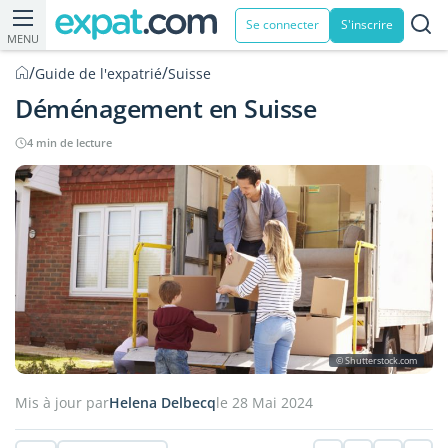
Se connecter
S'inscrire
MENU
/
/
Guide de l'expatrié
Suisse
Déménagement en Suisse
4 min de lecture
© Shutterstock.com
Mis à jour par
Helena Delbecq
le 28 Mai 2024