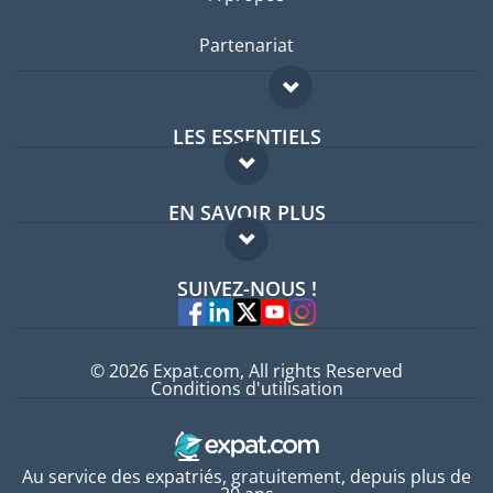
Partenariat
LES ESSENTIELS
Forum expatriés
EN SAVOIR PLUS
Guides pays
FAQ
Offres d'emploi
SUIVEZ-NOUS !
Experts
© 2026 Expat.com, All rights Reserved
Conditions d'utilisation
Au service des expatriés, gratuitement, depuis plus de