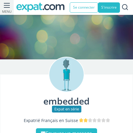
Se connecter
S'inscrire
MENU
embedded
Expat en série
Expatrié Français en Suisse