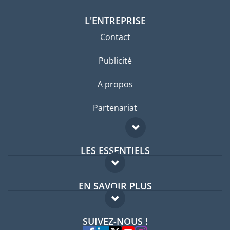
L'ENTREPRISE
Contact
Publicité
A propos
Partenariat
LES ESSENTIELS
Forum expatriés
EN SAVOIR PLUS
Guides pays
FAQ
Offres d'emploi
SUIVEZ-NOUS !
Experts