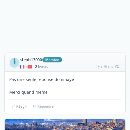
steph13000
Membre
21
il y a 16 ans
#2
|
POSTS
Pas une seule réponse dommage
Merci quand meme
Réagir
Répondre