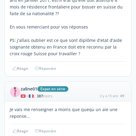
ans en janvier 2011, est-il vrai qu'elle doit attendre 6
mois de résidence frontaliere pour bosser en suisse du
faite de sa nationalité ??
En vous remerciant pour vos réponses
PS: j'allais oublier est ce que sont diplôme d'etat d'aide
soignante obtenu en France doit etre reconnu par la
croix rouge Suisse pour travailler ?
Réagir
Répondre
zaline01
Expat en série
387
il y a 15 ans
#9
|
POSTS
Je vais me renseigner a moins que quequ un aie une
reponse...
Réagir
Répondre