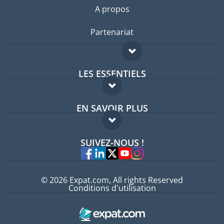
A propos
Partenariat
LES ESSENTIELS
Forum expatriés
EN SAVOIR PLUS
Guides pays
FAQ
Offres d'emploi
SUIVEZ-NOUS !
Experts
© 2026 Expat.com, All rights Reserved
Conditions d'utilisation