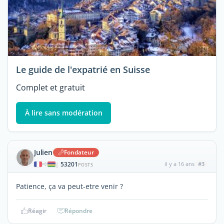
Le guide de l'expatrié en Suisse
Complet et gratuit
À lire sans modération
Julien
Fondateur
53201
il y a 16 ans
#3
|
POSTS
Patience, ça va peut-etre venir ?
Réagir
Répondre