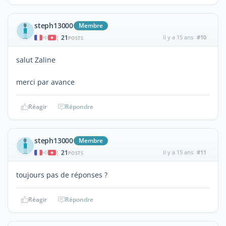
steph13000
Membre
21
il y a 15 ans
#10
|
POSTS
salut Zaline
merci par avance
Réagir
Répondre
steph13000
Membre
21
il y a 15 ans
#11
|
POSTS
toujours pas de réponses ?
Réagir
Répondre