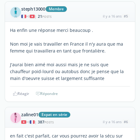
steph13000
Membre
21
il y a 16 ans
#5
|
POSTS
Ha enfin une réponse merci beaucoup .
Non moi je vais travailler en France il n'y aura que ma
femme qui travaillera en tant que frontalière.
J'aurai bien aimé moi aussi mais je ne suis que
chauffeur poid-lourd ou autobus donc je pense que la
main d'oeuvre suisse et largement suffisante
Réagir
Répondre
zaline01
Expat en série
387
il y a 16 ans
#6
|
POSTS
en fait c'est parfait, car vous pourrez avoir la sécu sur