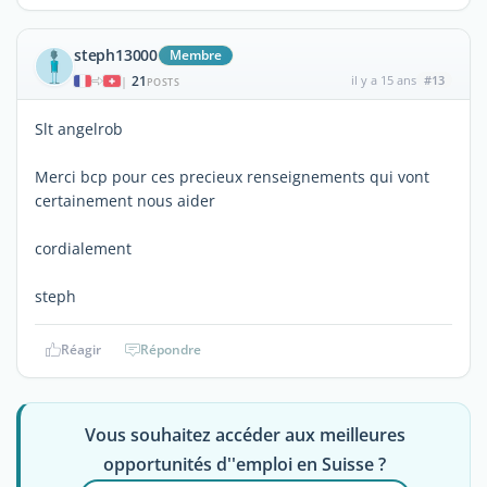
steph13000
Membre
21
il y a 15 ans
#13
|
POSTS
Slt angelrob
Merci bcp pour ces precieux renseignements qui vont
certainement nous aider
cordialement
steph
Réagir
Répondre
Vous souhaitez accéder aux meilleures
opportunités d''emploi en Suisse ?