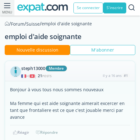
Se connecter
S'inscrire
MENU
/
/
/
emploi d'aide soignante
Forum
Suisse
emploi d'aide soignante
Nouvelle discussion
M'abonner
steph13000
Membre
21
il y a 16 ans
#1
|
POSTS
Bonjour à vous tous nous sommes nouveaux
Ma femme qui est aide soignante aimerait excercer en
tant que frontaliere est ce que c'est jouable merci par
avance
Réagir
Répondre