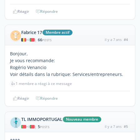
Réagir
Répondre
Fabrice 17
Membre actif
66
il y a 7 ans
#4
|
POSTS
Bonjour,
Je vous recommande:
Rogério Venancio
Voir détails dans la rubrique: Services/entrepreneurs.
👍
1 membre a réagi à ce message
Réagir
Répondre
TL IMMOPORTUGAL
Nouveau membre
5
il y a 7 ans
#5
|
POSTS