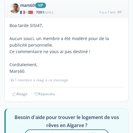
mars60
ViP
7091
il y a 7 ans
#7
|
POSTS
Boa tarde SISI47,
Aucun souci, un membre a été modéré pour de la
publicité personnelle.
Ce commentaire ne vous ai pas destiné !
Cordialement,
Mars60.
👍
1 membre a réagi à ce message
Réagir
Répondre
Besoin d'aide pour trouver le logement de vos
rêves en Algarve ?