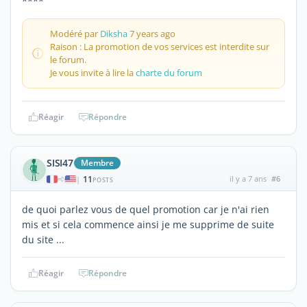
****
Modéré par
Diksha
7 years ago
Raison : La promotion de vos services est interdite sur
le forum.
Je vous invite à lire la
charte du forum
Réagir
Répondre
SISI47
Membre
11
il y a 7 ans
#6
|
POSTS
de quoi parlez vous de quel promotion car je n'ai rien
mis et si cela commence ainsi je me supprime de suite
du site ...
Réagir
Répondre