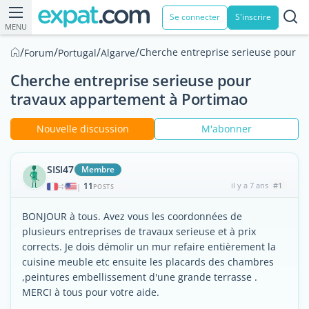
Se connecter
S'inscrire
MENU
/
/
/
/
Cherche entreprise serieuse pour t
Forum
Portugal
Algarve
Cherche entreprise serieuse pour
travaux appartement à Portimao
Nouvelle discussion
M'abonner
SISI47
Membre
11
il y a 7 ans
#1
|
POSTS
BONJOUR à tous. Avez vous les coordonnées de
plusieurs entreprises de travaux serieuse et à prix
corrects. Je dois démolir un mur refaire entièrement la
cuisine meuble etc ensuite les placards des chambres
,peintures embellissement d'une grande terrasse .
MERCI à tous pour votre aide.