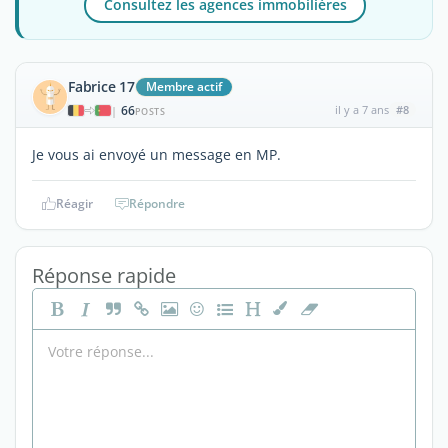
Consultez les agences immobilières
Fabrice 17
Membre actif
66
il y a 7 ans
#8
|
POSTS
Je vous ai envoyé un message en MP.
Réagir
Répondre
Réponse rapide