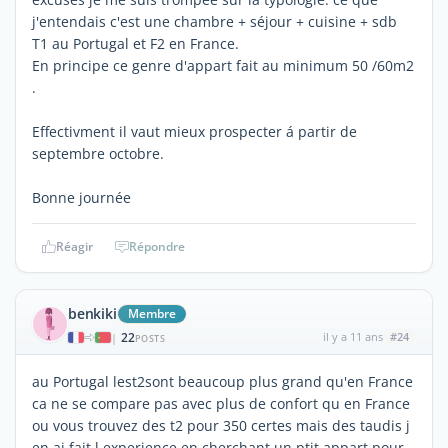
j'entendais c'est une chambre + séjour + cuisine + sdb
T1 au Portugal et F2 en France.
En principe ce genre d'appart fait au minimum 50 /60m2
.
Effectivment il vaut mieux prospecter á partir de
septembre octobre.
Bonne journée
Réagir
Répondre
benkiki
Membre
22
il y a 11 ans
#24
|
POSTS
au Portugal lest2sont beaucoup plus grand qu'en France
ca ne se compare pas avec plus de confort qu en France
ou vous trouvez des t2 pour 350 certes mais des taudis j
en ai fait l experience en cherchant un ptit appart pour