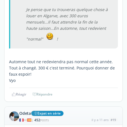
Je pense que tu trouveras quelque chose à
louer en Algarve, avec 300 euros
mensuels...Il faut attendre la fin de la
haute saison...En automne, tout redevient
"normal"
!
Automne tout ne redeviendra pas normal cette année.
Tout à changé. 300 € c'est terminé. Pourquoi donner de
faux espoir!
Vyo
Réagir
Répondre
Odeta
Expat en série
452
il y a 11 ans
#19
|
POSTS