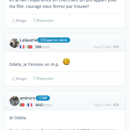
ma fille. courage vous finirez par trouver!
Réagir
Répondre
LaGuaria
Expat en série
588
il y a 11 ans
#25
|
POSTS
Odeta, je t'envoie un m.p.
Réagir
Répondre
amiroro
ViP
4842
il y a 11 ans
#26
|
POSTS
@ Odeta