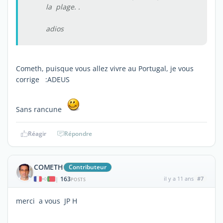
la plage. .
adios
Cometh, puisque vous allez vivre au Portugal, je vous
corrige :ADEUS
Sans rancune
Réagir
Répondre
COMETH
Contributeur
163
il y a 11 ans
#7
|
POSTS
merci a vous JP H