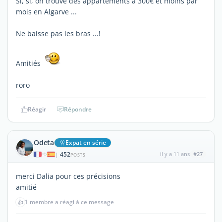
Si, si, on trouve des appartements à 300€ et moins par
mois en Algarve ...
Ne baisse pas les bras ...!
Amitiés
roro
Réagir
Répondre
Odeta
Expat en série
452
il y a 11 ans
#27
|
POSTS
merci Dalia pour ces précisions
amitié
👍
1 membre a réagi à ce message