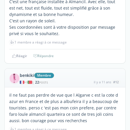
C'est une française installée à Almancil. Avec elle, tout
est net, tout est fluide, tout est simplifié grâce à son
dynamisme et sa bonne humeur.
C'est un rayon de soleil.
Ses coordonnées sont à votre disposition par message
privé si vous le souhaitez.
👍
1 membre a réagi à ce message
Réagir
Répondre
benkiki
Membre
22
il y a 11 ans
#12
|
POSTS
il ne faut pas perdre de vue que l Algarve c est la cote d
azur en France et de plus a albufeira il y a beaucoup de
touristes. perso c 'est pas mon coin prefere, par contre
faro loule almancil quarteira ce sont de tres joli coins
aussi. bon courage pour vos recherches
👍
1 membre a réagi à ce message