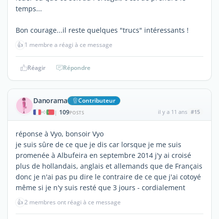
temps...
Bon courage...il reste quelques "trucs" intéressants !
👍
1 membre a réagi à ce message
Réagir
Répondre
Danorama
Contributeur
109
il y a 11 ans
#15
|
POSTS
réponse à Vyo, bonsoir Vyo
je suis sûre de ce que je dis car lorsque je me suis
promenée à Albufeira en septembre 2014 j'y ai croisé
plus de hollandais, anglais et allemands que de Français
donc je n'ai pas pu dire le contraire de ce que j'ai cotoyé
même si je n'y suis resté que 3 jours - cordialement
👍
2 membres ont réagi à ce message