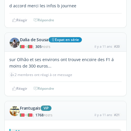
d accord merci les infos b journee
Réagir
Répondre
Dalia de Sousa
Expat en série
305
il y a 11 ans
#20
|
POSTS
sur Olhão et ses environs ont trouve encoire des F1 á
moins de 300 euros...
👍
2 membres ont réagi à ce message
Réagir
Répondre
Frantugais
ViP
1768
il y a 11 ans
#21
|
POSTS