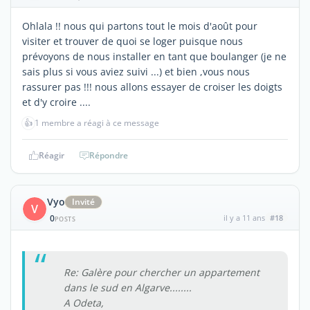
Ohlala !! nous qui partons tout le mois d'août pour
visiter et trouver de quoi se loger puisque nous
prévoyons de nous installer en tant que boulanger (je ne
sais plus si vous aviez suivi ...) et bien ,vous nous
rassurer pas !!! nous allons essayer de croiser les doigts
et d'y croire ....
👍
1 membre a réagi à ce message
Réagir
Répondre
Vyo
Invité
V
0
il y a 11 ans
#18
POSTS
Re: Galère pour chercher un appartement
dans le sud en Algarve........
A Odeta,