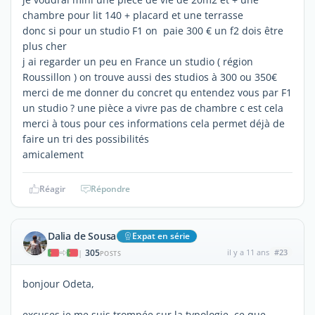
chambre pour lit 140 + placard et une terrasse
donc si pour un studio F1 on paie 300 € un f2 dois être
plus cher
j ai regarder un peu en France un studio ( région
Roussillon ) on trouve aussi des studios à 300 ou 350€
merci de me donner du concret qu entendez vous par F1
un studio ? une pièce a vivre pas de chambre c est cela
merci à tous pour ces informations cela permet déjà de
faire un tri des possibilités
amicalement
Réagir
Répondre
Dalia de Sousa
Expat en série
305
il y a 11 ans
#23
|
POSTS
bonjour Odeta,
excuses je me suis trompée sur la typologie. ce que