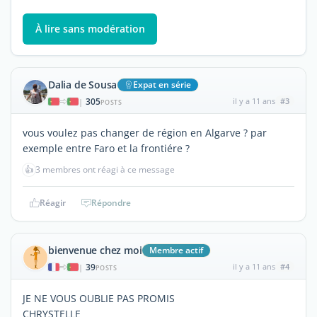
À lire sans modération
Dalia de Sousa
Expat en série
305
il y a 11 ans
#3
|
POSTS
vous voulez pas changer de région en Algarve ? par
exemple entre Faro et la frontiére ?
👍
3 membres ont réagi à ce message
Réagir
Répondre
bienvenue chez moi
Membre actif
39
il y a 11 ans
#4
|
POSTS
JE NE VOUS OUBLIE PAS PROMIS
CHRYSTELLE