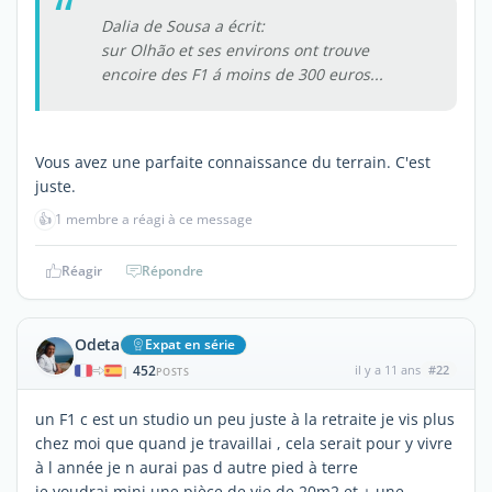
Dalia de Sousa a écrit:
sur Olhão et ses environs ont trouve
encoire des F1 á moins de 300 euros...
Vous avez une parfaite connaissance du terrain. C'est
juste.
👍
1 membre a réagi à ce message
Réagir
Répondre
Odeta
Expat en série
452
il y a 11 ans
#22
|
POSTS
un F1 c est un studio un peu juste à la retraite je vis plus
chez moi que quand je travaillai , cela serait pour y vivre
à l année je n aurai pas d autre pied à terre
je voudrai mini une pièce de vie de 20m2 et + une