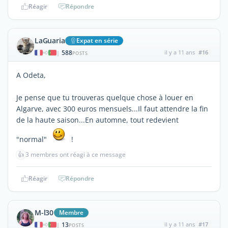
Réagir
Répondre
LaGuaria
Expat en série
588
il y a 11 ans
#16
|
POSTS
A Odeta,
Je pense que tu trouveras quelque chose à louer en
Algarve, avec 300 euros mensuels...Il faut attendre la fin
de la haute saison...En automne, tout redevient
"normal"
!
👍
3 membres ont réagi à ce message
Réagir
Répondre
M-l30
Membre
13
il y a 11 ans
#17
|
POSTS