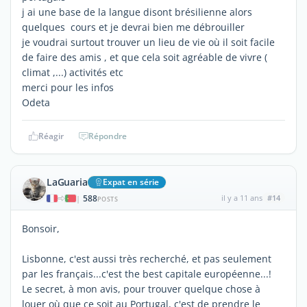
j ai une base de la langue disont brésilienne alors
quelques cours et je devrai bien me débrouiller
je voudrai surtout trouver un lieu de vie où il soit facile
de faire des amis , et que cela soit agréable de vivre (
climat ,...) activités etc
merci pour les infos
Odeta
Réagir
Répondre
LaGuaria
Expat en série
588
il y a 11 ans
#14
|
POSTS
Bonsoir,
Lisbonne, c'est aussi très recherché, et pas seulement
par les français...c'est the best capitale européenne...!
Le secret, à mon avis, pour trouver quelque chose à
louer où que ce soit au Portugal, c'est de prendre le