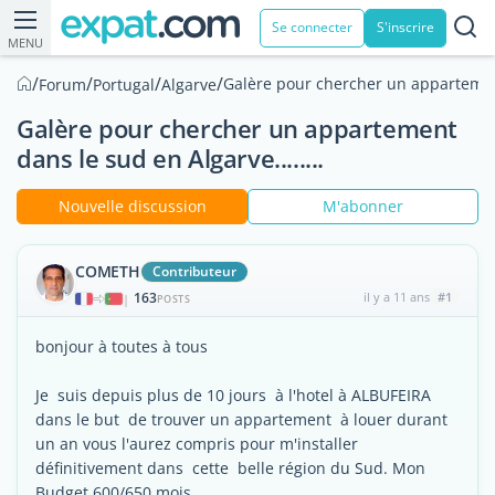
Se connecter
S'inscrire
MENU
/
/
/
/
Galère pour chercher un appartement 
Forum
Portugal
Algarve
Galère pour chercher un appartement
dans le sud en Algarve........
Nouvelle discussion
M'abonner
COMETH
Contributeur
163
il y a 11 ans
#1
|
POSTS
bonjour à toutes à tous
Je suis depuis plus de 10 jours à l'hotel à ALBUFEIRA
dans le but de trouver un appartement à louer durant
un an vous l'aurez compris pour m'installer
définitivement dans cette belle région du Sud. Mon
Budget 600/650 mois