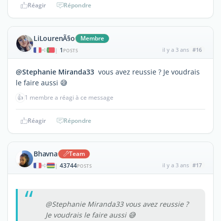
Réagir
Répondre
LiLourenÃ§o
Membre
1
il y a 3 ans
#16
|
POSTS
@Stephanie Miranda33
vous avez reussie ? Je voudrais
le faire aussi 😅
👍
1 membre a réagi à ce message
Réagir
Répondre
Bhavna
Team
43744
il y a 3 ans
#17
|
POSTS
@Stephanie Miranda33 vous avez reussie ?
Je voudrais le faire aussi 😅