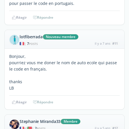
pour passer le code en portugais.
Réagir
Répondre
lotfiberrada
Nouveau membre
7
il y a 7 ans
#11
|
POSTS
Bonjour,
pourriez vous me doner le nom de auto ecole qui passe
le code en français.
thanks
LB
Réagir
Répondre
Stephanie Miranda33
Membre
2
il y a 5 ans
#12
|
POSTS