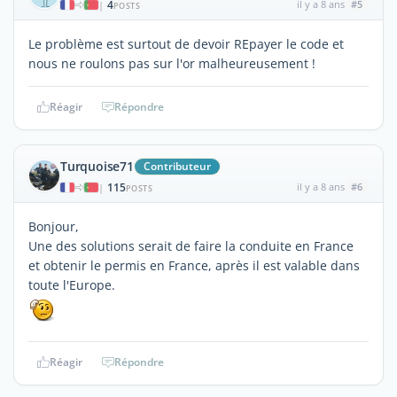
4
il y a 8 ans
#5
|
POSTS
Le problème est surtout de devoir REpayer le code et
nous ne roulons pas sur l'or malheureusement !
Réagir
Répondre
Turquoise71
Contributeur
115
il y a 8 ans
#6
|
POSTS
Bonjour,
Une des solutions serait de faire la conduite en France
et obtenir le permis en France, après il est valable dans
toute l'Europe.
Réagir
Répondre