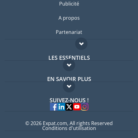
Publicité
A propos
Partenariat
LES ESSENTIELS
Forum expatriés
EN SAVOIR PLUS
Guides pays
FAQ
Offres d'emploi
SUIVEZ-NOUS !
Experts
© 2026 Expat.com, All rights Reserved
Conditions d'utilisation