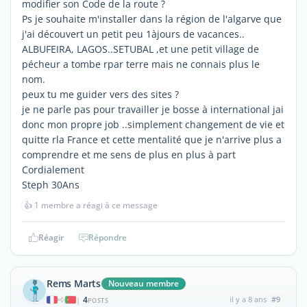
modifier son Code de la route ?
Ps je souhaite m'installer dans la région de l'algarve que
j'ai découvert un petit peu 1àjours de vacances..
ALBUFEIRA, LAGOS..SETUBAL ,et une petit village de
pécheur a tombe rpar terre mais ne connais plus le
nom.
peux tu me guider vers des sites ?
je ne parle pas pour travailler je bosse à international jai
donc mon propre job ..simplement changement de vie et
quitte rla France et cette mentalité que je n'arrive plus a
comprendre et me sens de plus en plus à part
Cordialement
Steph 30Ans
👍
1 membre a réagi à ce message
Réagir
Répondre
Rems Marts
Nouveau membre
4
il y a 8 ans
#9
|
POSTS