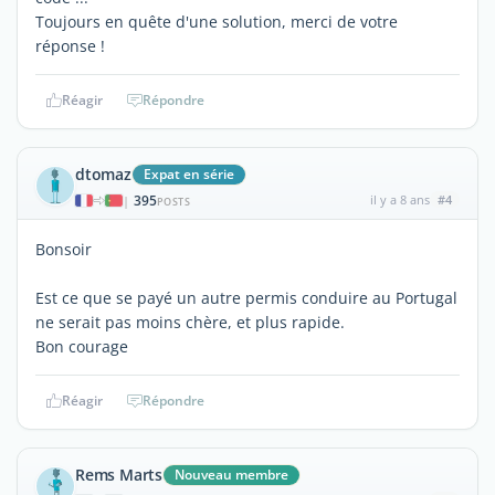
Toujours en quête d'une solution, merci de votre
réponse !
Réagir
Répondre
dtomaz
Expat en série
395
il y a 8 ans
#4
|
POSTS
Bonsoir
Est ce que se payé un autre permis conduire au Portugal
ne serait pas moins chère, et plus rapide.
Bon courage
Réagir
Répondre
Rems Marts
Nouveau membre