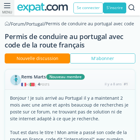
Se connecter
S'inscrire
MENU
/
/
/
Permis de conduire au portugal avec code de 
Forum
Portugal
Permis de conduire au portugal avec
code de la route français
Nouvelle discussion
M'abonner
Rems Marts
Nouveau membre
4
il y a 8 ans
#1
|
POSTS
Bonjour ! Je suis arrivé au Portugal il y a maintenant 2
mois avec une amie et après beaucoup de recherches je
poste sur ce forum, ne trouvant pas de solution ni de
site internet adapté à ce que je recherche.
Tout est dans le titre ! Mon amie a passé son code de la
route en France, code dit "international" avec numéro