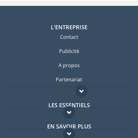
L'ENTREPRISE
Contact
Publicité
A propos
Partenariat
LES ESSENTIELS
Forum expatriés
EN SAVOIR PLUS
Guides pays
FAQ