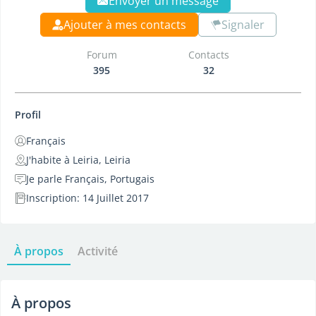
Envoyer un message
Ajouter à mes contacts
Signaler
Forum
Contacts
395
32
Profil
Français
J'habite à Leiria, Leiria
Je parle Français, Portugais
Inscription: 14 Juillet 2017
À propos
Activité
À propos