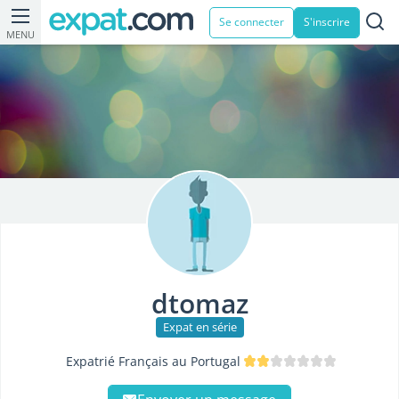
Se connecter
S'inscrire
MENU
dtomaz
Expat en série
Expatrié Français au Portugal