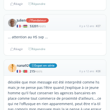
Réagir
Répondre
Julien
Fondateur
53201
il y a 12 ans
#27
|
POSTS
... attention au HS svp ...
Réagir
Répondre
nana92
Expat en série
215
il y a 12 ans
#28
|
POSTS
désolée que mon message est été interprété comme hs
mais je ne pense pas l'être quand j'explique à ce jeune
homme qu'il faut conserver les agences bancaires en
place comme tout commerce de proximité d'ailleurs....ce
qui ne l'offusque en rien apparemment, peut être n'a-til
pas compris mon message mais la je pense à une erreur