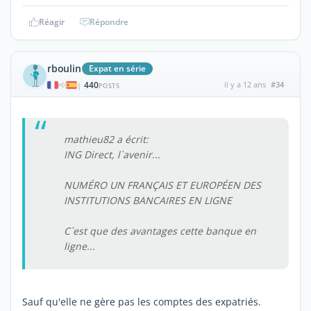
Réagir
Répondre
rboulin
Expat en série
440
il y a 12 ans
#34
|
POSTS
mathieu82 a écrit:
ING Direct, l`avenir...
NUMÉRO UN FRANÇAIS ET EUROPÉEN DES
INSTITUTIONS BANCAIRES EN LIGNE
C`est que des avantages cette banque en
ligne...
Sauf qu'elle ne gère pas les comptes des expatriés.