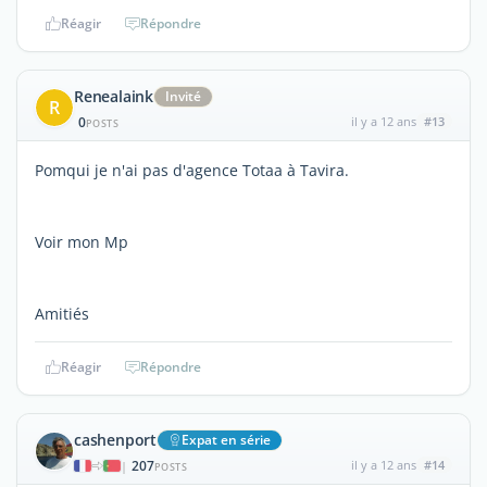
Réagir
Répondre
Renealaink
Invité
R
0
il y a 12 ans
#13
POSTS
Pomqui je n'ai pas d'agence Totaa à Tavira.
Voir mon Mp
Amitiés
Réagir
Répondre
cashenport
Expat en série
207
il y a 12 ans
#14
|
POSTS