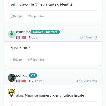
Il suffit d'avoir le Nif et la carte d'identitè
Réagir
Répondre
chrisamo
Nouveau membre
7
il y a 12 ans
#9
|
POSTS
C quoi le Nif ?
Réagir
Répondre
pomqui
ViP
1123
il y a 12 ans
#10
|
POSTS
alors Maurice numero identification fiscale