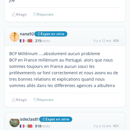
Joe
Réagir
Répondre
nana92
Expat en série
215
il y a 12 ans
#20
|
POSTS
BCP Millénium ....absolument aucun probleme
BCP en France millénium au Portugal, alors que nous
sommes toujours en France aucun souci les
prélèvements se font correctement et nous avons eu de
tres bonnes relations et explications quand nous
sommes allés dans les différentes agences a albufeira
Réagir
Répondre
odeclas81
Expat en série
818
il y a 12 ans
#21
|
POSTS