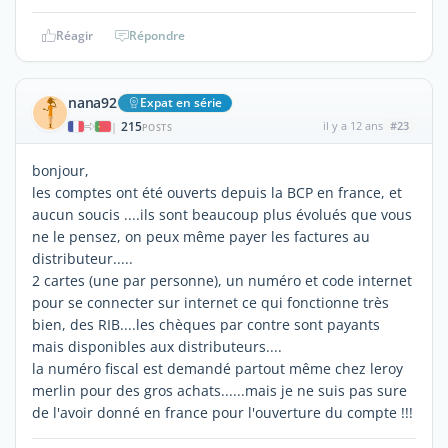
Réagir
Répondre
nana92
Expat en série
215
il y a 12 ans
#23
|
POSTS
bonjour,
les comptes ont été ouverts depuis la BCP en france, et
aucun soucis ....ils sont beaucoup plus évolués que vous
ne le pensez, on peux même payer les factures au
distributeur.....
2 cartes (une par personne), un numéro et code internet
pour se connecter sur internet ce qui fonctionne très
bien, des RIB....les chèques par contre sont payants
mais disponibles aux distributeurs....
la numéro fiscal est demandé partout même chez leroy
merlin pour des gros achats......mais je ne suis pas sure
de l'avoir donné en france pour l'ouverture du compte !!!