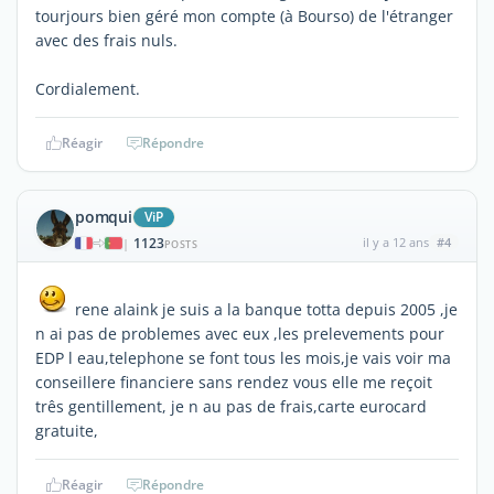
tourjours bien géré mon compte (à Bourso) de l'étranger
avec des frais nuls.
Cordialement.
Réagir
Répondre
pomqui
ViP
1123
il y a 12 ans
#4
|
POSTS
rene alaink je suis a la banque totta depuis 2005 ,je
n ai pas de problemes avec eux ,les prelevements pour
EDP l eau,telephone se font tous les mois,je vais voir ma
conseillere financiere sans rendez vous elle me reçoit
três gentillement, je n au pas de frais,carte eurocard
gratuite,
Réagir
Répondre