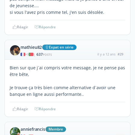
de jeunesse....
si vous l'avez pris comme tel, j'en suis désolée.
Réagir
Répondre
mathieu82
Expat en série
637
il y a 12 ans
#29
|
POSTS
Bien sur que j`ai compris votre message, je ne pense pas
être bête,
Je trouve ça très bien comme alternative d`avoir une
banque en ligne aussi performante..
Réagir
Répondre
anniefrancis
Membre