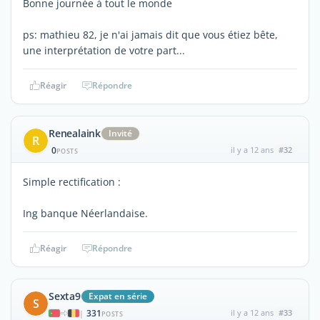
Bonne journée à tout le monde
ps: mathieu 82, je n'ai jamais dit que vous étiez bête,
une interprétation de votre part...
Réagir
Répondre
Renealaink
Invité
R
0
il y a 12 ans
#32
POSTS
Simple rectification :
Ing banque Néerlandaise.
Réagir
Répondre
Sexta9
Expat en série
S
331
il y a 12 ans
#33
|
POSTS