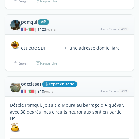
Réagir
Répondre
pomqui
ViP
1123
il y a 12 ans
#11
|
POSTS
est etre SDF + .une adresse domiciliare
Réagir
Répondre
odeclas81
Expat en série
818
il y a 12 ans
#12
|
POSTS
Désolé Pomqui, je suis à Moura au barrage d'Alquévar,
avec 38 degrés mes circuits neuronaux sont en partie
HS.