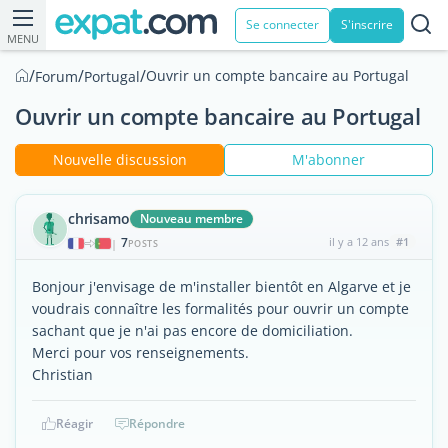
Se connecter
S'inscrire
MENU
/
/
/
Ouvrir un compte bancaire au Portugal
Forum
Portugal
Ouvrir un compte bancaire au Portugal
Nouvelle discussion
M'abonner
chrisamo
Nouveau membre
7
il y a 12 ans
#1
|
POSTS
Bonjour j'envisage de m'installer bientôt en Algarve et je
voudrais connaître les formalités pour ouvrir un compte
sachant que je n'ai pas encore de domiciliation.
Merci pour vos renseignements.
Christian
Réagir
Répondre