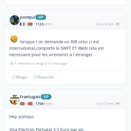
pomqui
ViP
1123
il y a 12 ans
#5
|
POSTS
lorsque l on demande un RIB celui ci est
international,comporte le SWFT ET IBAN cela est
necessaire pour les virements a l etranger.
👍
1 membre a réagi à ce message
Réagir
Répondre
Frantugais
ViP
1768
il y a 12 ans
#6
|
POSTS
Hep pomqui.
Visa Electron Portugal 3,5 Euro par an.