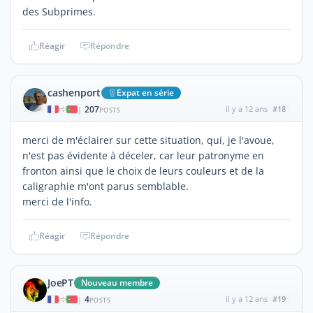
des Subprimes.
Réagir
Répondre
cashenport
Expat en série
207
il y a 12 ans
#18
|
POSTS
merci de m'éclairer sur cette situation, qui, je l'avoue,
n'est pas évidente à déceler, car leur patronyme en
fronton ainsi que le choix de leurs couleurs et de la
caligraphie m'ont parus semblable.
merci de l'info.
Réagir
Répondre
JoePT
Nouveau membre
4
il y a 12 ans
#19
|
POSTS