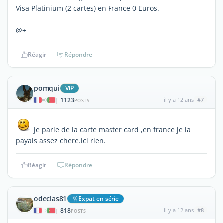
Visa Platinium (2 cartes) en France 0 Euros.
@+
Réagir
Répondre
pomqui
ViP
1123
il y a 12 ans
#7
|
POSTS
je parle de la carte master card ,en france je la
payais assez chere.ici rien.
Réagir
Répondre
odeclas81
Expat en série
818
il y a 12 ans
#8
|
POSTS