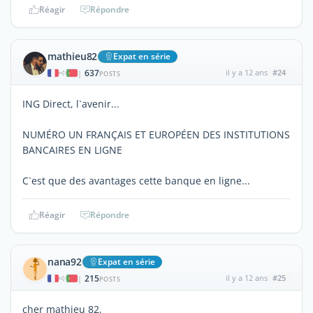
Réagir
Répondre
mathieu82
Expat en série
637
il y a 12 ans
#24
|
POSTS
ING Direct, l`avenir...
NUMÉRO UN FRANÇAIS ET EUROPÉEN DES INSTITUTIONS
BANCAIRES EN LIGNE
C`est que des avantages cette banque en ligne...
Réagir
Répondre
nana92
Expat en série
215
il y a 12 ans
#25
|
POSTS
cher mathieu 82,