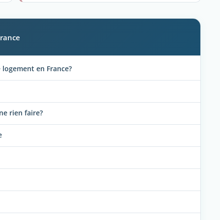
France
de logement en France?
e rien faire?
e