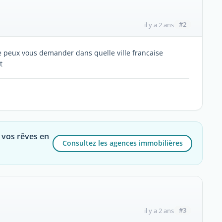
#2
il y a 2 ans
ux vous demander dans quelle ville francaise
t
 vos rêves en
Consultez les agences immobilières
#3
il y a 2 ans