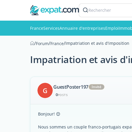
Rechercher
France
Services
Annuaire d'entreprises
Emploi
Immobi
/
/
/
Impatriation et avis d'imposition
Forum
France
Impatriation et avis d'
GuestPoster197
Invité
G
0
POSTS
Bonjour! 😊
Nous sommes un couple franco-portugais expat