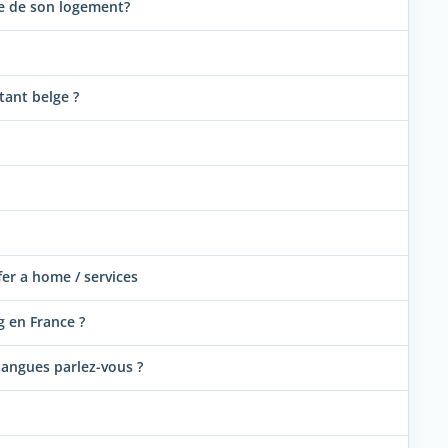
re de son logement?
étant belge ?
fer a home / services
 en France ?
langues parlez-vous ?