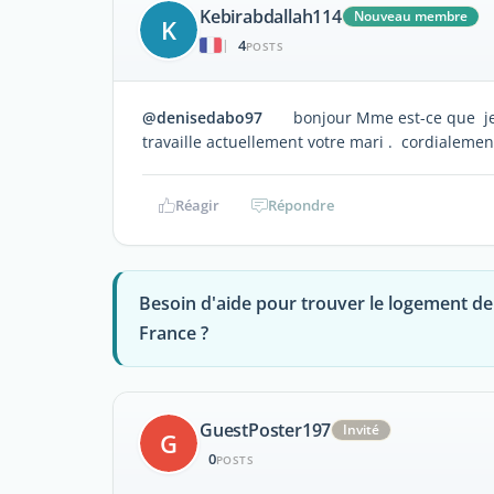
Kebirabdallah114
Nouveau membre
K
4
|
POSTS
@denisedabo97
bonjour Mme est-ce que je pe
travaille actuellement votre mari . cordialemen
Réagir
Répondre
Besoin d'aide pour trouver le logement de
France ?
GuestPoster197
Invité
G
0
POSTS