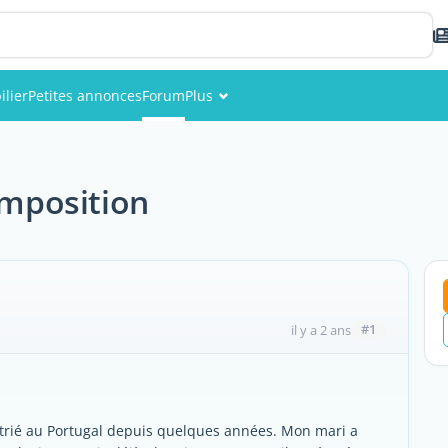
lier
Petites annonces
Forum
Plus
Événements
Membres
imposition
Photos
#1
il y a 2 ans
rié au Portugal depuis quelques années. Mon mari a