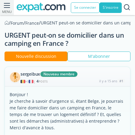
Se connecter
S'inscrire
MENU
/
/
/
URGENT peut-on se domicilier dans un campin
Forum
France
URGENT peut-on se domicilier dans un
camping en France ?
Nouvelle discussion
M'abonner
sergeibux
Nouveau membre
4
il y a 15 ans
#1
|
POSTS
Bonjour !
Je cherche à savoir d'urgence si, étant Belge, je pourrais
me faire domicilier dans un camping en France, le
temps de me trouver un logement définitif ? Et, quelles
sont les démarches (administratives) à entreprendre ?
Merci d'avance à tous.