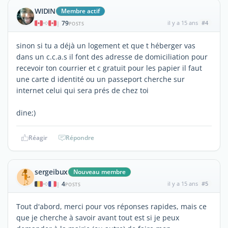
WIDIN
Membre actif
79
il y a 15 ans
#4
|
POSTS
sinon si tu a déjà un logement et que t héberger vas
dans un c.c.a.s il font des adresse de domiciliation pour
recevoir ton courrier et c gratuit pour les papier il faut
une carte d identité ou un passeport cherche sur
internet celui qui sera prés de chez toi
dine;)
Réagir
Répondre
sergeibux
Nouveau membre
4
il y a 15 ans
#5
|
POSTS
Tout d'abord, merci pour vos réponses rapides, mais ce
que je cherche à savoir avant tout est si je peux