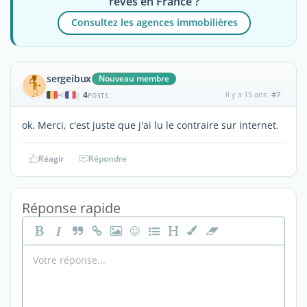
rêves en France ?
Consultez les agences immobilières
sergeibux
Nouveau membre
4
il y a 15 ans
#7
|
POSTS
ok. Merci, c'est juste que j'ai lu le contraire sur internet.
Réagir
Répondre
Réponse rapide