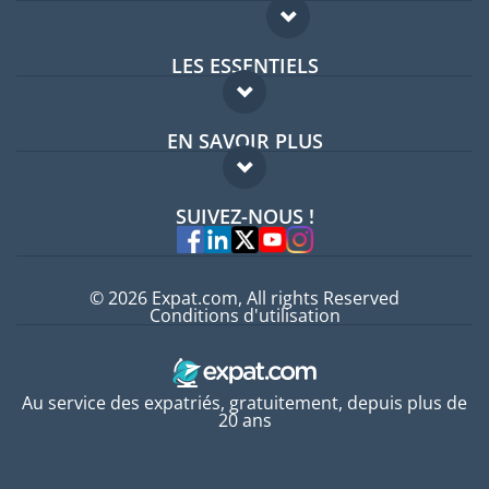
LES ESSENTIELS
Forum expatriés
EN SAVOIR PLUS
Guides pays
FAQ
Offres d'emploi
SUIVEZ-NOUS !
Experts
© 2026 Expat.com, All rights Reserved
Conditions d'utilisation
Au service des expatriés, gratuitement, depuis plus de
20 ans