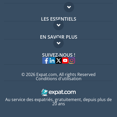
LES ESSENTIELS
Forum expatriés
EN SAVOIR PLUS
Guides pays
FAQ
Offres d'emploi
SUIVEZ-NOUS !
Experts
© 2026 Expat.com, All rights Reserved
Conditions d'utilisation
Au service des expatriés, gratuitement, depuis plus de
20 ans