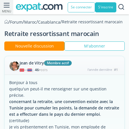
Se connecter
S'inscrire
MENU
/
/
/
/
Retraite ressortissant marocain
Forum
Maroc
Casablanca
Retraite ressortissant marocain
Nouvelle discussion
M'abonner
Jean de Vitry
Membre actif
46
l'année dernière
#1
|
POSTS
Bonjour à tous
quelqu'un peut-il me renseigner sur une question
précise.
concernant la retraite, une convention existe avec la
Tunisie pour cumuler les points, la demande de retraite
est a effectuer dans le pays du dernier emploi
.
(certitude)
je vis présentement en Tunisie, mon employée de