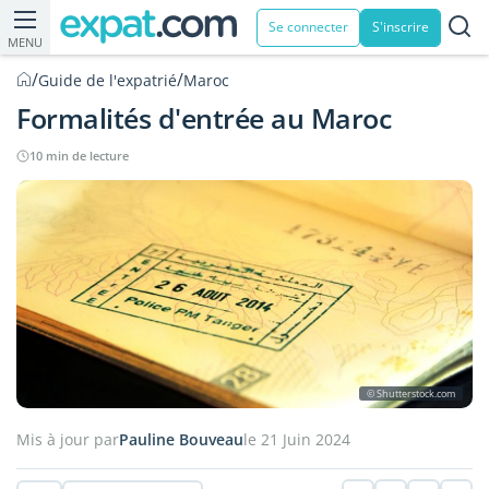
Se connecter
S'inscrire
MENU
/
/
Guide de l'expatrié
Maroc
Formalités d'entrée au Maroc
10 min de lecture
© Shutterstock.com
Mis à jour par
Pauline Bouveau
le 21 Juin 2024