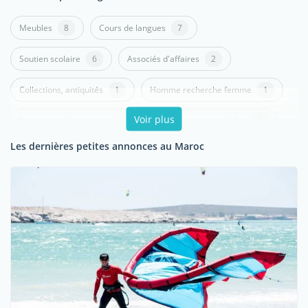
Meubles
8
Cours de langues
7
Soutien scolaire
6
Associés d'affaires
2
Collections, antiquités
1
Homme recherche femme
1
Voir plus
Instruments de musique
1
Ordinateurs, portables
1
Les dernières petites annonces au Maroc
Vêtements et accessoires
1
Autres - Achat et Vente
1
Voitures
1
Autres - Automobile
1