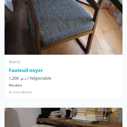
Maroc
Fauteuil noyer
د.م. 1,200 / Négociable
Meubles
le mois dernier