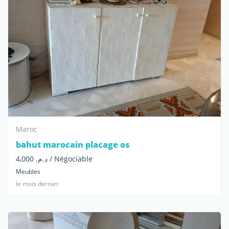
Maroc
bahut marocain placage os
د.م. 4,000 / Négociable
Meubles
le mois dernier