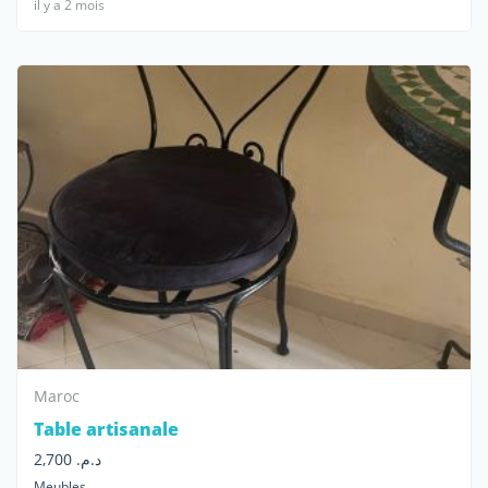
il y a 2 mois
Maroc
Table artisanale
د.م. 2,700
Meubles