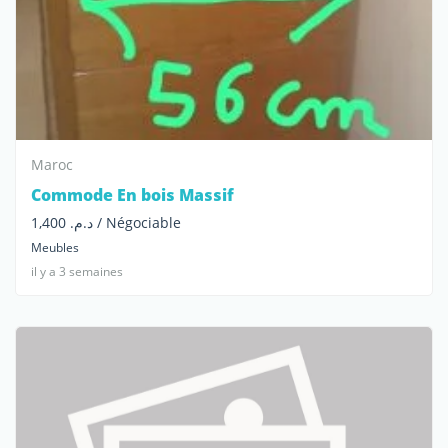
Maroc
Commode En bois Massif
د.م. 1,400 / Négociable
Meubles
il y a 3 semaines