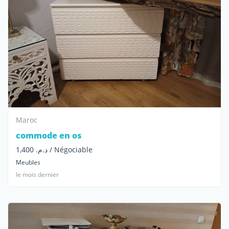
Maroc
commode en os
د.م. 1,400 / Négociable
Meubles
le mois dernier