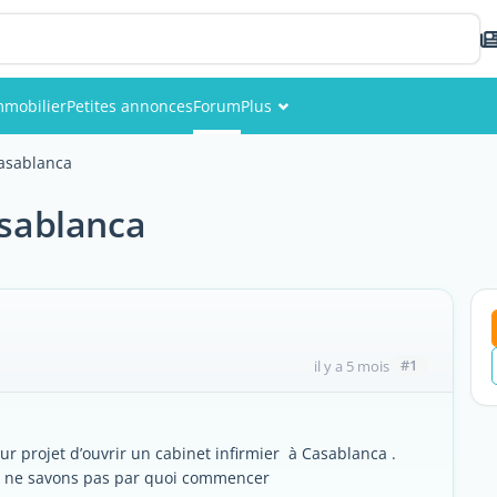
mmobilier
Petites annonces
Forum
Plus
Événements
Casablanca
Membres
asablanca
Photos
#1
il y a 5 mois
ur projet d’ouvrir un cabinet infirmier à Casablanca .
ous ne savons pas par quoi commencer