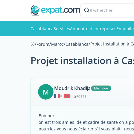
Rechercher
Casablanca
Services
Annuaire d'entreprises
Emploi
I
/
/
/
/
Projet installation à 
Forum
Maroc
Casablanca
Projet installation à C
Moudrik Khadija
Membre
M
2
|
POSTS
Bonjour ,
on est trois amies ide et cadre de sante on a po
pourriez vous nous éclairer s’il vous plait , n