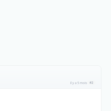
#2
il y a 5 mois