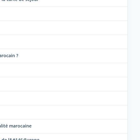
arocain ?
alité marocaine
rs de l&#146;Europe