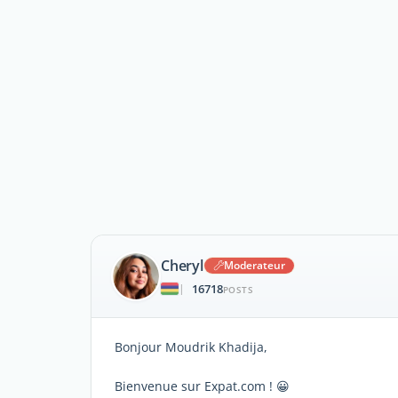
Cheryl
Moderateur
16718
|
POSTS
Bonjour Moudrik Khadija,
Bienvenue sur Expat.com ! 😀