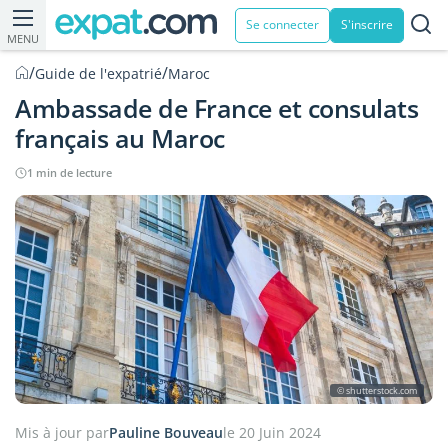
Se connecter
S'inscrire
MENU
/
/
Guide de l'expatrié
Maroc
Ambassade de France et consulats
français au Maroc
1 min de lecture
© shutterstock.com
Mis à jour par
Pauline Bouveau
le 20 Juin 2024