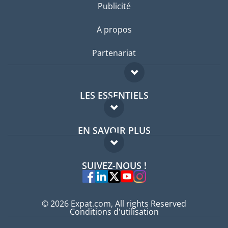
Publicité
A propos
Partenariat
LES ESSENTIELS
Forum expatriés
EN SAVOIR PLUS
Guides pays
FAQ
Offres d'emploi
SUIVEZ-NOUS !
Experts
© 2026 Expat.com, All rights Reserved
Conditions d'utilisation