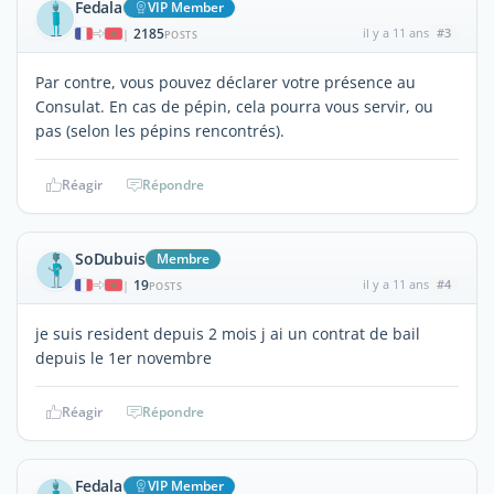
Fedala
VIP Member
2185
il y a 11 ans
#3
|
POSTS
Par contre, vous pouvez déclarer votre présence au
Consulat. En cas de pépin, cela pourra vous servir, ou
pas (selon les pépins rencontrés).
Réagir
Répondre
SoDubuis
Membre
19
il y a 11 ans
#4
|
POSTS
je suis resident depuis 2 mois j ai un contrat de bail
depuis le 1er novembre
Réagir
Répondre
Fedala
VIP Member