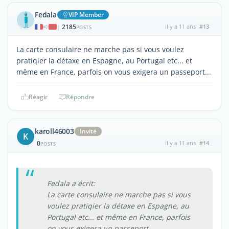
Fedala
VIP Member
2185
il y a 11 ans
#13
|
POSTS
La carte consulaire ne marche pas si vous voulez
pratiqier la détaxe en Espagne, au Portugal etc... et
même en France, parfois on vous exigera un passeport...
Réagir
Répondre
karoll46003
Invité
K
0
il y a 11 ans
#14
POSTS
Fedala a écrit:
La carte consulaire ne marche pas si vous
voulez pratiqier la détaxe en Espagne, au
Portugal etc... et même en France, parfois
on vous exigera un passeport...