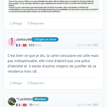
Réagir
Répondre
zantou46
Expat en série
623
il y a 11 ans
#22
|
POSTS
C'est bien ce que je dis, la carte consulaire est utile mais
pas indispensable, elle n'est d'abord pas une pièce
d'identité et il existe d'autres moyens de justifier de sa
résidence hors UE .
Réagir
Répondre
*Lucilette
Membre
10
il y a 11 ans
#23
|
POSTS