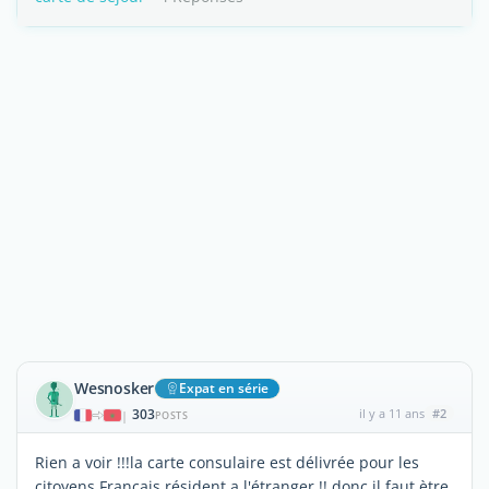
Wesnosker
Expat en série
303
il y a 11 ans
#2
|
POSTS
Rien a voir !!!la carte consulaire est délivrée pour les
citoyens Français résident a l'étranger !! donc il faut ètre