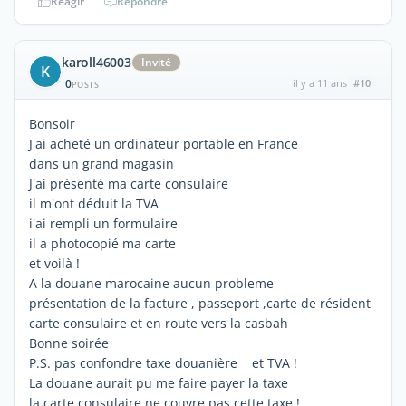
Réagir
Répondre
karoll46003
Invité
K
0
il y a 11 ans
#10
POSTS
Bonsoir
J'ai acheté un ordinateur portable en France
dans un grand magasin
J'ai présenté ma carte consulaire
il m'ont déduit la TVA
i'ai rempli un formulaire
il a photocopié ma carte
et voilà !
A la douane marocaine aucun probleme
présentation de la facture , passeport ,carte de résident
carte consulaire et en route vers la casbah
Bonne soirée
P.S. pas confondre taxe douanière et TVA !
La douane aurait pu me faire payer la taxe
la carte consulaire ne couvre pas cette taxe !