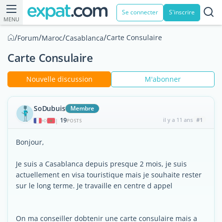
Se connecter
S'inscrire
MENU
/
/
/
/
Carte Consulaire
Forum
Maroc
Casablanca
Carte Consulaire
Nouvelle discussion
M'abonner
SoDubuis
Membre
19
il y a 11 ans
#1
|
POSTS
Bonjour,
Je suis a Casablanca depuis presque 2 mois, je suis
actuellement en visa touristique mais je souhaite rester
sur le long terme. Je travaille en centre d appel
On ma conseiller dobtenir une carte consulaire mais a