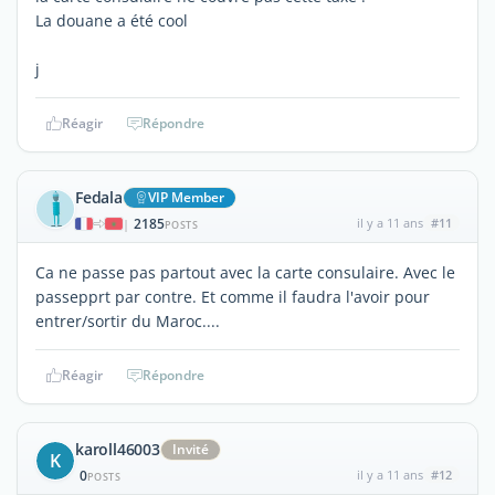
La douane a été cool
j
Réagir
Répondre
Fedala
VIP Member
2185
il y a 11 ans
#11
|
POSTS
Ca ne passe pas partout avec la carte consulaire. Avec le
passepprt par contre. Et comme il faudra l'avoir pour
entrer/sortir du Maroc....
Réagir
Répondre
karoll46003
Invité
K
0
il y a 11 ans
#12
POSTS