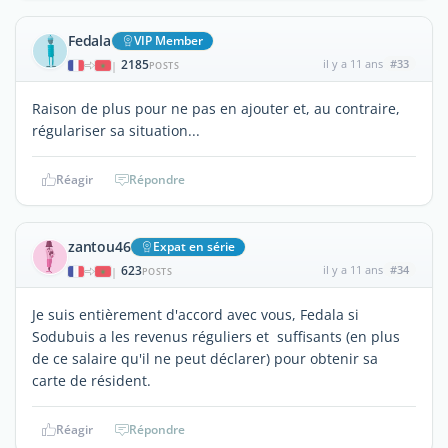
Fedala
VIP Member
2185
il y a 11 ans
#33
|
POSTS
Raison de plus pour ne pas en ajouter et, au contraire,
régulariser sa situation...
Réagir
Répondre
zantou46
Expat en série
623
il y a 11 ans
#34
|
POSTS
Je suis entièrement d'accord avec vous, Fedala si
Sodubuis a les revenus réguliers et suffisants (en plus
de ce salaire qu'il ne peut déclarer) pour obtenir sa
carte de résident.
Réagir
Répondre