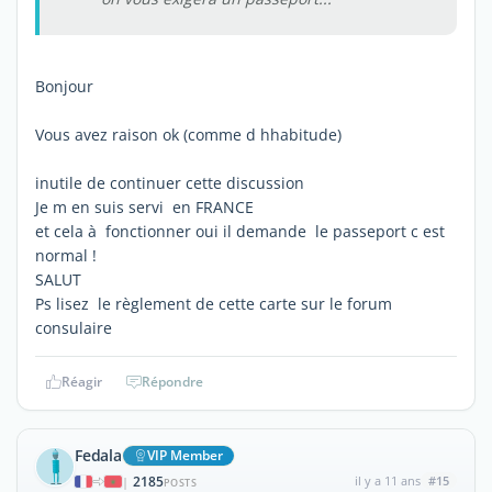
Bonjour
Vous avez raison ok (comme d hhabitude)
inutile de continuer cette discussion
Je m en suis servi en FRANCE
et cela à fonctionner oui il demande le passeport c est
normal !
SALUT
Ps lisez le règlement de cette carte sur le forum
consulaire
Réagir
Répondre
Fedala
VIP Member
2185
il y a 11 ans
#15
|
POSTS