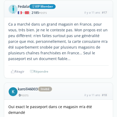
Fedala
VIP Member
2185
il y a 11 ans
#17
|
POSTS
Ca a marché dans un grand magasin en France, pour
vous, très bien. Je ne le conteste pas. Mon propos est un
peu différent: n'en faites surtout pas une généralité
parce que moi, personnellement, la carte consulaire m'a
été superbement snobée par plusieurs magasins de
plusieurs chaînes franchisées en France... Seul le
passeport est un document fiable...
Réagir
Répondre
karoll46003
Invité
K
0
il y a 11 ans
#18
POSTS
Oui exact le passeport dans ce magasin m'a été
demandé