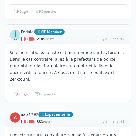
Réagir
Répondre
Fedala
VIP Member
2185
il y a 11 ans
#7
|
POSTS
Si je ne m'abuse, la liste est mentionnée sur les forums.
Dans le cas contraire, allez à la préfecture de police
pour obtenir les formulaires à remplir et la liste des
documents à fournir. A Casa, c'est sur le boulevard
Zerktouni.
Réagir
Répondre
axis1797
Expat en série
A
383
il y a 11 ans
#8
|
POSTS
Bonsoir. La carte consulaire remise à l'expatrié sur sa