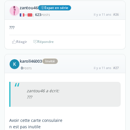
zantou46
Expat en série
623
il y a 11 ans
#26
|
POSTS
???
Réagir
Répondre
karoll46003
Invité
K
0
il y a 11 ans
#27
POSTS
zantou46 a écrit:
???
Avoir cette carte consulaire
n est pas inutile