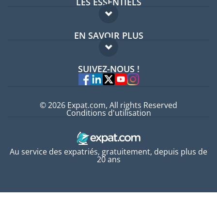
LES ESSENTIELS
Forum expatriés
EN SAVOIR PLUS
Guides pays
FAQ
Offres d'emploi
SUIVEZ-NOUS !
Experts
© 2026 Expat.com, All rights Reserved
Conditions d'utilisation
Au service des expatriés, gratuitement, depuis plus de
20 ans