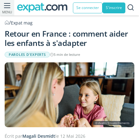
Se connecter
S'inscrire
MENU
/
Expat mag
Retour en France : comment aider
les enfants à s'adapter
PAROLES D'EXPERTS
5 min de lecture
© dvatri / Envato Elements
Écrit par
Magali Desmidt
le 12 Mai 2026