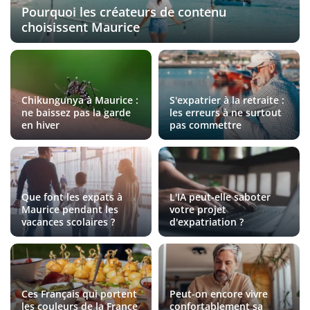
Pourquoi les créateurs de contenu
choisissent Maurice
Chikungunya à Maurice :
S'expatrier à la retraite :
ne baissez pas la garde
les erreurs à ne surtout
en hiver
pas commettre
Que font les expats à
L'IA peut-elle saboter
Maurice pendant les
votre projet
vacances scolaires ?
d'expatriation ?
Ces Français qui portent
Peut-on encore vivre
les couleurs de la France
confortablement sa