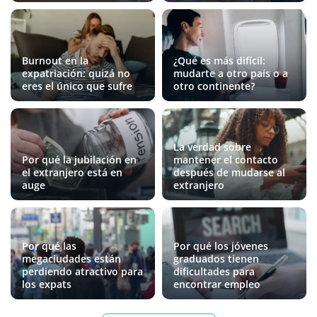
Burnout en la
¿Qué es más difícil:
expatriación: quizá no
mudarte a otro país o a
eres el único que sufre
otro continente?
La verdad sobre
Por qué la jubilación en
mantener el contacto
el extranjero está en
después de mudarse al
auge
extranjero
Por qué las
Por qué los jóvenes
megaciudades están
graduados tienen
perdiendo atractivo para
dificultades para
los expats
encontrar empleo