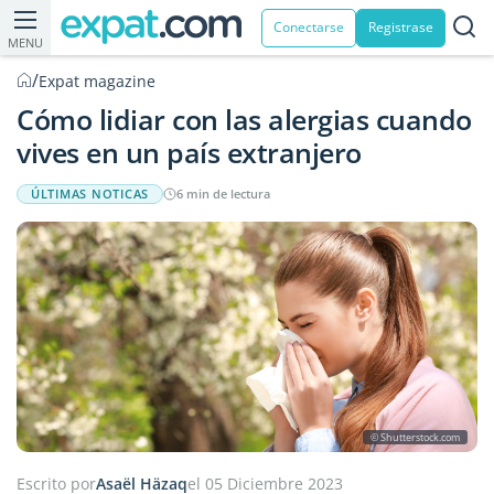
Conectarse
Registrase
MENU
/
Expat magazine
Cómo lidiar con las alergias cuando
vives en un país extranjero
ÚLTIMAS NOTICAS
6 min de lectura
© Shutterstock.com
Escrito por
Asaël Häzaq
el 05 Diciembre 2023