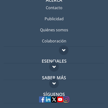
Contacto
Publicidad
Quiénes somos
Colaboración
ESENCIALES
Foro para expatriados
SABER MÁS
Guía para expatriados
FAQ
Trabajos en el extranjero
SÍGUENOS
Expertos