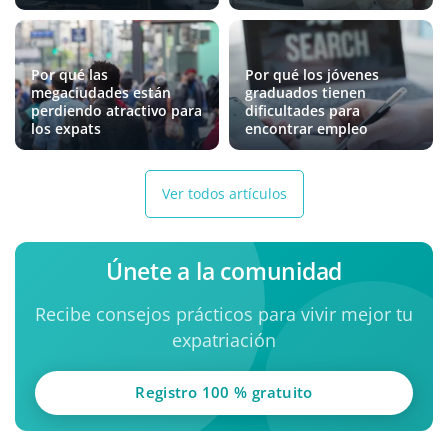
Por qué las
Por qué los jóvenes
megaciudades están
graduados tienen
perdiendo atractivo para
dificultades para
los expats
encontrar empleo
Ver todos artículos
Únete a la comunidad
Recibe consejos prácticos para vivir mejor tu
expatriación
Registro 100 % gratuito