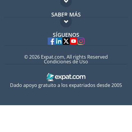
Foro para expatriados
SABER MÁS
Guía para expatriados
FAQ
Trabajos en el extranjero
SÍGUENOS
Expertos
© 2026 Expat.com, All rights Reserved
Condiciones de Uso
Dado apoyo gratuito a los expatriados desde 2005