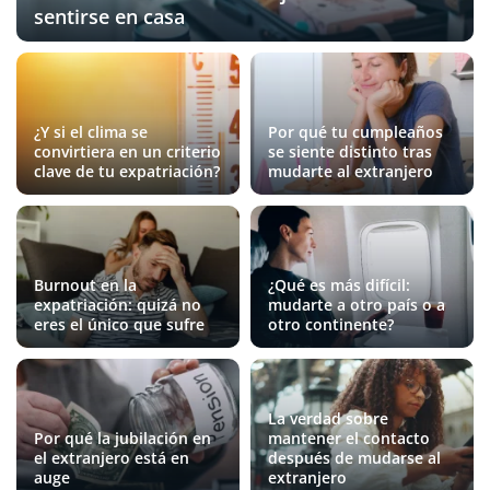
sentirse en casa
¿Y si el clima se
Por qué tu cumpleaños
convirtiera en un criterio
se siente distinto tras
clave de tu expatriación?
mudarte al extranjero
Burnout en la
¿Qué es más difícil:
expatriación: quizá no
mudarte a otro país o a
eres el único que sufre
otro continente?
La verdad sobre
Por qué la jubilación en
mantener el contacto
el extranjero está en
después de mudarse al
auge
extranjero